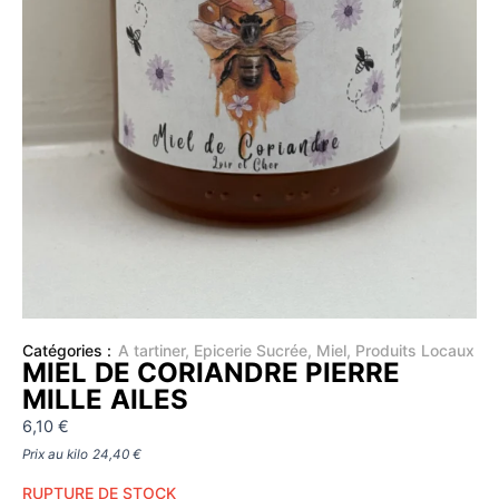
Catégories :
A tartiner
,
Epicerie Sucrée
,
Miel
,
Produits Locaux
MIEL DE CORIANDRE PIERRE
MILLE AILES
6,10
€
Prix au kilo
24,40
€
RUPTURE DE STOCK