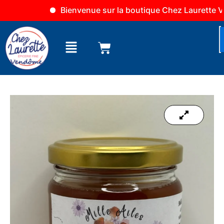
Aller
Bienvenue sur la boutique Chez Laurette Vend
au
contenu
Menu