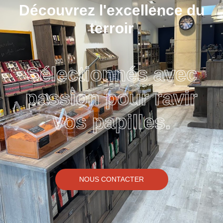
Découvrez l'excellence du
terroir
Sélectionnés avec
passion pour ravir
vos papilles.
NOUS CONTACTER