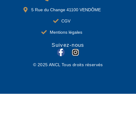
5 Rue du Change 41100 VENDÔME
CGV
Mentions légales
Suivez-nous
F
I
a
n
© 2025 ANCL Tous droits réservés
c
s
e
t
b
a
o
g
o
r
k
a
-
m
f