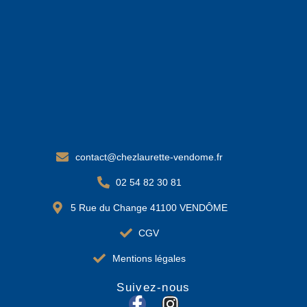
contact@chezlaurette-vendome.fr
02 54 82 30 81
5 Rue du Change 41100 VENDÔME
CGV
Mentions légales
Suivez-nous
F
I