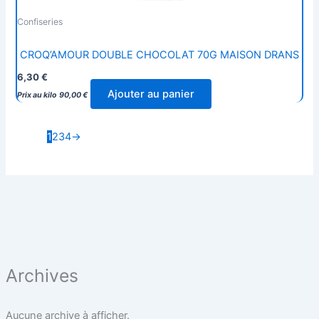
Confiseries
CROQ’AMOUR DOUBLE CHOCOLAT 70G MAISON DRANS
6,30
€
Ajouter au panier
Prix au kilo
90,00
€
1
2
3
4
→
Archives
Aucune archive à afficher.