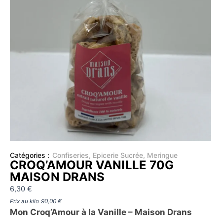
Catégories :
Confiseries
,
Epicerie Sucrée
,
Meringue
CROQ’AMOUR VANILLE 70G
MAISON DRANS
6,30
€
Prix au kilo
90,00
€
Mon Croq’Amour à la Vanille – Maison Drans