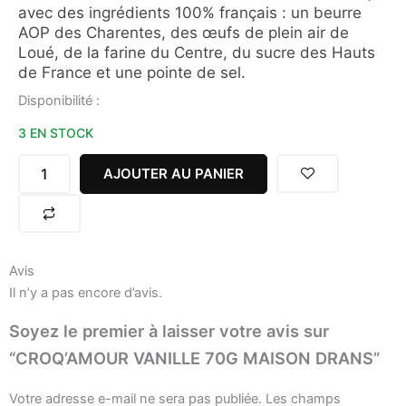
avec des ingrédients 100% français : un beurre
AOP des Charentes, des œufs de plein air de
Loué, de la farine du Centre, du sucre des Hauts
de France et une pointe de sel.
quantité
Disponibilité :
de
3 EN STOCK
CROQ'AMOUR
VANILLE
70G
AJOUTER AU PANIER
MAISON
DRANS
Avis
Il n’y a pas encore d’avis.
Soyez le premier à laisser votre avis sur
“CROQ’AMOUR VANILLE 70G MAISON DRANS”
Votre adresse e-mail ne sera pas publiée.
Les champs