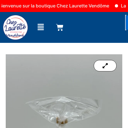
Aller
enue sur la boutique Chez Laurette Vendôme
La bout
au
contenu
Menu