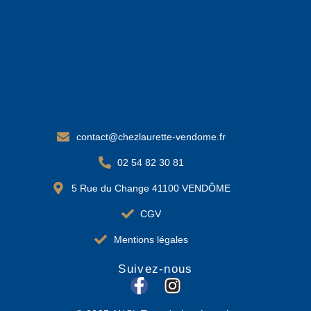
contact@chezlaurette-vendome.fr
02 54 82 30 81
5 Rue du Change 41100 VENDÔME
CGV
Mentions légales
Suivez-nous
F
I
a
n