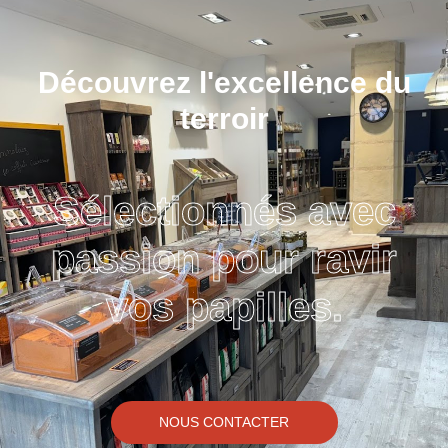
Découvrez l'excellence du
terroir
Sélectionnés avec
passion pour ravir
vos papilles.
NOUS CONTACTER