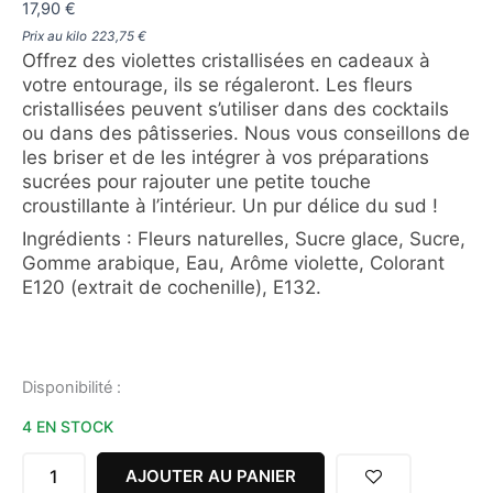
17,90
€
Prix au kilo
223,75
€
Offrez des violettes cristallisées en cadeaux à
votre entourage, ils se régaleront. Les fleurs
cristallisées peuvent s’utiliser dans des cocktails
ou dans des pâtisseries. Nous vous conseillons de
les briser et de les intégrer à vos préparations
sucrées pour rajouter une petite touche
croustillante à l’intérieur. Un pur délice du sud !
Ingrédients : Fleurs naturelles, Sucre glace, Sucre,
Gomme arabique, Eau, Arôme violette, Colorant
E120 (extrait de cochenille), E132.
quantité
Disponibilité :
de
4 EN STOCK
FLEURS
DE
VIOLETTE
AJOUTER AU PANIER