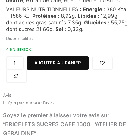
beurre
, extrait de café, et énormément d’Amour…
VALEURS NUTRITIONNELLES :
Energie :
380 Kcal
– 1586 KJ.
Protéines :
8,92g.
Lipides :
12,99g
dont acides gras saturés 7,35g.
Glucides :
55,75g
dont sucres 21,66g.
Sel :
0,33g.
quantité
Disponibilité :
de
4 EN STOCK
BRICELETS
SUCRES
CAFE
AJOUTER AU PANIER
160G
L'ATELIER
DE
GÉRALDINE
Avis
Il n’y a pas encore d’avis.
Soyez le premier à laisser votre avis sur
“BRICELETS SUCRES CAFE 160G L’ATELIER DE
GÉRALDINE”