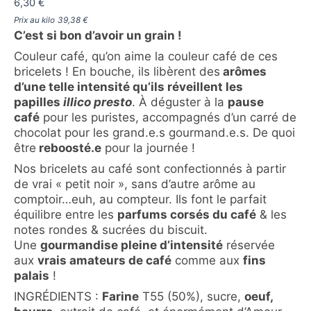
6,30
€
Prix au kilo
39,38
€
C’est si bon d’avoir un grain !
Couleur café, qu’on aime la couleur café de ces
bricelets ! En bouche, ils libèrent des
arômes
d’une telle intensité qu’ils réveillent les
papilles
illico presto
. À déguster à la
pause
café
pour les puristes, accompagnés d’un carré de
chocolat pour les grand.e.s gourmand.e.s. De quoi
être
reboosté.e
pour la journée !
Nos bricelets au café sont confectionnés à partir
de vrai « petit noir », sans d’autre arôme au
comptoir…euh, au compteur. Ils font le parfait
équilibre entre les
parfums corsés du café
& les
notes rondes & sucrées du biscuit.
Une
gourmandise pleine d’intensité
réservée
aux
vrais amateurs de café
comme aux
fins
palais
!
INGRÉDIENTS :
Farine
T55 (50%), sucre,
oeuf,