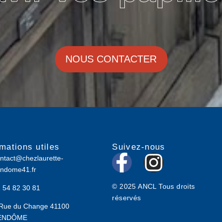
NOUS CONTACTER
rmations utiles
Suivez-nous
F
I
ntact@chezlaurette-
ndome41.fr
a
n
© 2025 ANCL Tous droits
 54 82 30 81
c
s
réservés
Rue du Change 41100
e
t
ENDÔME