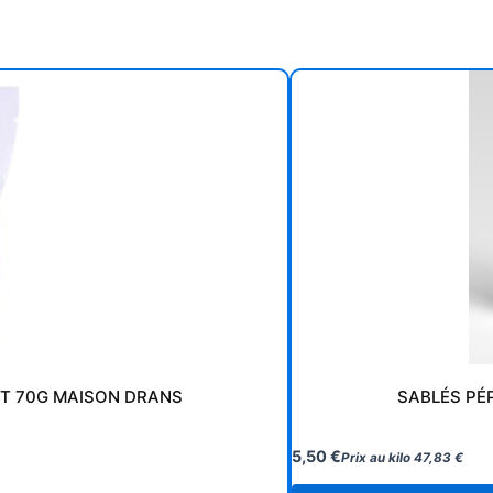
T 70G MAISON DRANS
SABLÉS PÉ
5,50
€
Prix au kilo
47,83
€