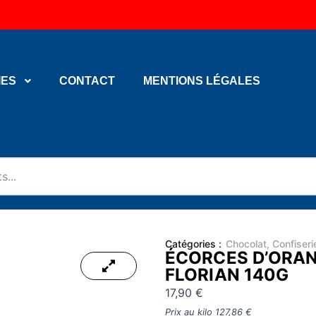
IES
CONTACT
MENTIONS LÉGALES
Catégories :
Chocolat
,
Confiseri
ÉCORCES D’ORA
FLORIAN 140G
17,90
€
Prix au kilo
127,86
€