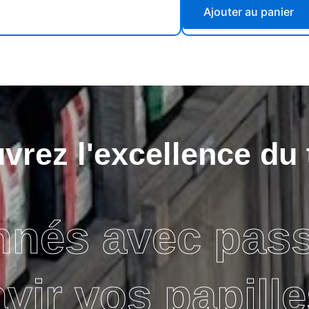
Ajouter au panier
rez l'excellence du 
nnés avec pas
avir vos papille