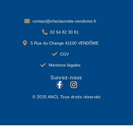
contact@chezlaurette-vendome.fr
02 54 82 30 81
5 Rue du Change 41100 VENDÔME
CGV
Mentions légales
Suivez-nous
F
I
a
n
© 2025 ANCL Tous droits réservés
c
s
e
t
b
a
o
g
o
r