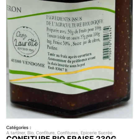
Catégories :
A tartiner
,
Bio
,
Confiture
,
Confitures
,
Epicerie Sucrée
CONFITURE BIO FRAISE 230G