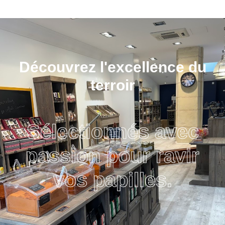
Découvrez l'excellence du
terroir
Sélectionnés avec
passion pour ravir
vos papilles.