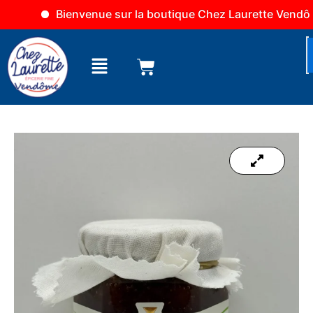
Aller
Bienvenue sur la boutique Chez Laurette Vendôme
au
contenu
Menu