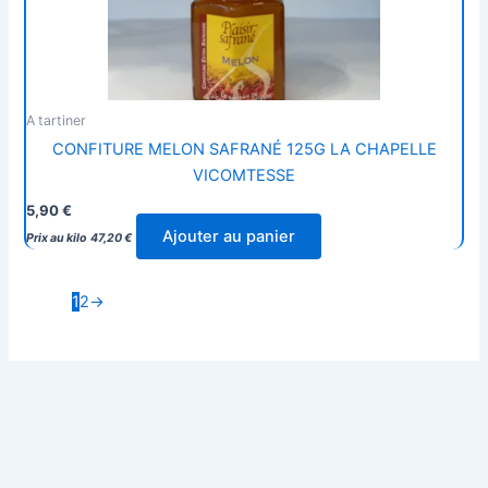
A tartiner
CONFITURE MELON SAFRANÉ 125G LA CHAPELLE
VICOMTESSE
5,90
€
Ajouter au panier
Prix au kilo
47,20
€
1
2
→