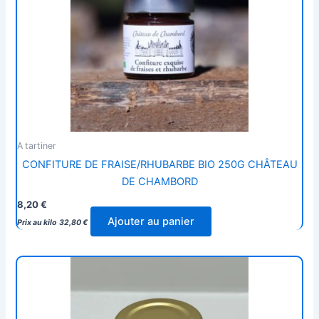
A tartiner
CONFITURE DE FRAISE/RHUBARBE BIO 250G CHÂTEAU
DE CHAMBORD
8,20
€
Ajouter au panier
Prix au kilo
32,80
€