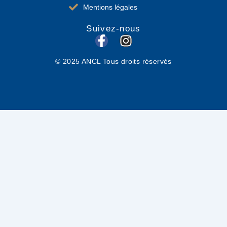
Mentions légales
Suivez-nous
F
I
a
n
© 2025 ANCL Tous droits réservés
c
s
e
t
b
a
o
g
o
r
k
a
-
m
f