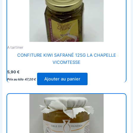
A tartiner
CONFITURE KIWI SAFRANÉ 125G LA CHAPELLE
VICOMTESSE
5,90
€
Ajouter au panier
Prix au kilo
47,20
€