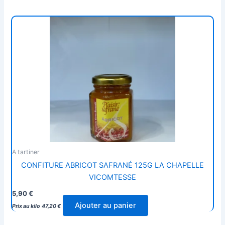
A tartiner
CONFITURE ABRICOT SAFRANÉ 125G LA CHAPELLE
VICOMTESSE
5,90
€
Ajouter au panier
Prix au kilo
47,20
€