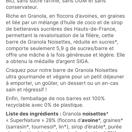
BIO, sans sucre raffiné, sans OGM et sans
conservateur.
Riche en Granola, en flocons d’avoines, en graines
et liée par un mélange d’huile de coco et de sirop
de betteraves sucrières des Hauts-de-France,
permettant la revalorisation de la filière, cette
barre de Granola Noisettes, réduite en sucres*,
comporte seulement 5,9 g de sucres/barre et
offre une mâche à la fois généreuse et légère. Elle
a obtenu la médaille d’argent SIGA.
Craquez pour notre barre de Granola Noisettes
ultra gourmande et végane pour un petit déjeuner
à emporter, un goûter, un dessert ou un en-cas
sain et régressif !
Enfin, l’emballage de nos barres est 100%
recyclable avec 0% de plastique.
Liste des ingrédients :
Granola
noisettes
*
« SuperNature » 28% (flocons d’
avoine
*, graines*
(sarrasin*, tournesol*, lin*), sirop d’érable*, purée