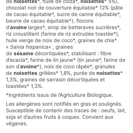
de
noisettes
*, huile de colza*,
noisettes
* 5%),
chocolat noir de couverture équitable* 12% (pâte
de cacao équitable*, sucre de canne équitable*,
beurre de cacao équitable*), flocons
d’
avoine
larges*, sirop de betteraves sucrières*,
riz croustillant (farine de riz extrudée toastée*),
huile vierge de noix de coco*, graines de chia*
«
Salvia hispanica
« , graines
de
sésame
décortiquées*, stabilisant : fibre
d’acacia*, farine de lin jaune* (lin jaune*, farine de
son d’
avoine
*), noix de coco râpée*, granules
de
noisettes
grillées* 1,8%, purée de
noisettes
*
1,3%, graines de sarrasin décortiquées et
toastées* 1,3%.
*Ingrédients issus de l’Agriculture Biologique.
Les allergènes sont notifiés en gras et soulignés.
Susceptible de contenir des traces de : oeufs, lait,
soja et d’autres fruits à coques. Convient aux
véganes.