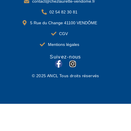
contact@chezlaurette-vendome.fr
02 54 82 30 81
5 Rue du Change 41100 VENDÔME
CGV
Mentions légales
Suivez-nous
F
I
a
n
© 2025 ANCL Tous droits réservés
c
s
e
t
b
a
o
g
o
r
k
a
-
m
f