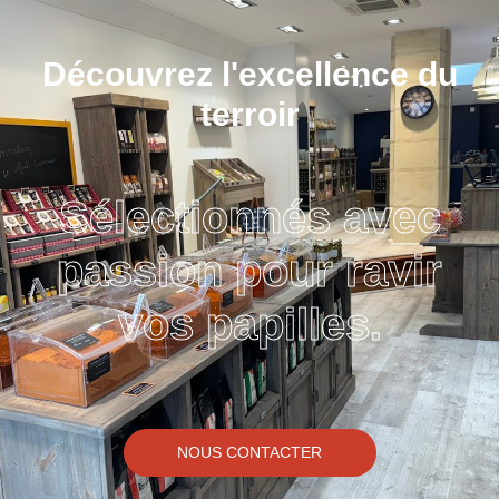
Découvrez l'excellence du
terroir
Sélectionnés avec
passion pour ravir
vos papilles.
NOUS CONTACTER