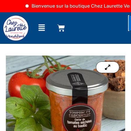
Aller
Bienvenue sur la boutique Chez Laurette Vendôm
au
contenu
Menu