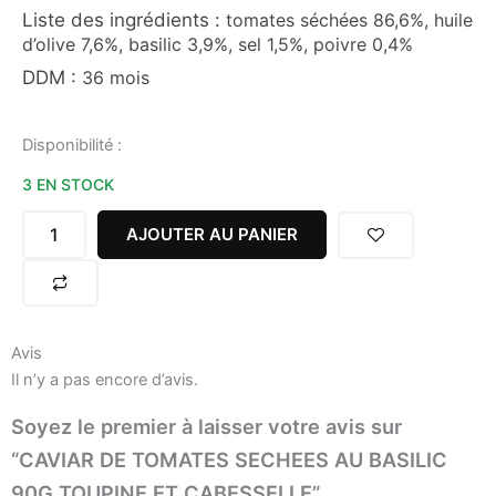
Liste des ingrédients :
tomates séchées 86,6%, huile
d’olive 7,6%, basilic 3,9%, sel 1,5%, poivre 0,4%
DDM :
36 mois
quantité
Disponibilité :
de
3 EN STOCK
CAVIAR
DE
TOMATES
AJOUTER AU PANIER
SECHEES
AU
BASILIC
90G
TOUPINE
Avis
ET
Il n’y a pas encore d’avis.
CABESSELLE
Soyez le premier à laisser votre avis sur
“CAVIAR DE TOMATES SECHEES AU BASILIC
90G TOUPINE ET CABESSELLE”