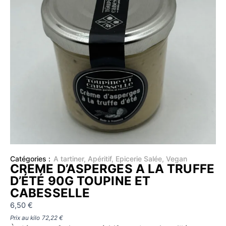
Catégories :
A tartiner
,
Apéritif
,
Epicerie Salée
,
Vegan
CREME D’ASPERGES A LA TRUFFE
D’ÉTÉ 90G TOUPINE ET
CABESSELLE
6,50
€
Prix au kilo
72,22
€