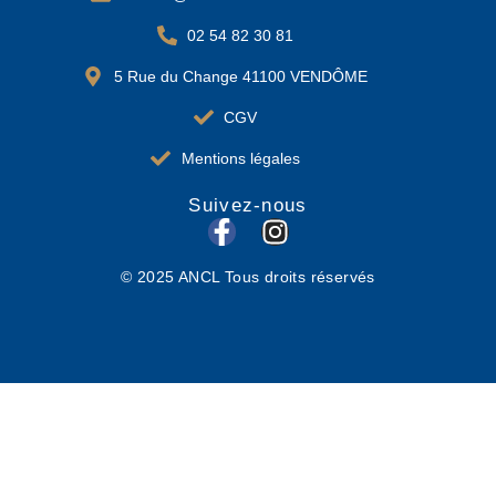
02 54 82 30 81
5 Rue du Change 41100 VENDÔME
CGV
Mentions légales
Suivez-nous
F
I
a
n
© 2025 ANCL Tous droits réservés
c
s
e
t
b
a
o
g
o
r
k
a
-
m
f