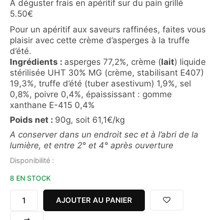
À déguster frais en apéritif sur du pain grillé
5.50
€
Pour un apéritif aux saveurs raffinées, faites vous
plaisir avec cette crème d’asperges à la truffe
d’été.
Ingrédients :
asperges 77,2%, crème (
lait
) liquide
stérilisée UHT 30% MG (crème, stabilisant E407)
19,3%, truffe d’été (tuber asestivum) 1,9%, sel
0,8%, poivre 0,4%, épaississant : gomme
xanthane E-415 0,4%
Poids net :
90g, soit 61,1€/kg
A conserver dans un endroit sec et à l’abri de la
lumière, et entre 2° et 4° après ouverture
quantité
Disponibilité :
de
8 EN STOCK
CREME
D'ASPERGES
A
AJOUTER AU PANIER
LA
TRUFFE