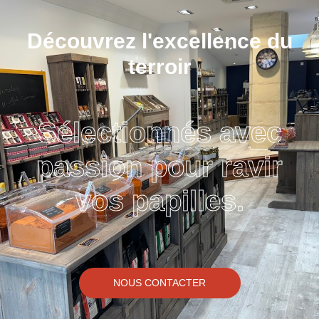
Découvrez l'excellence du
terroir
Sélectionnés avec
passion pour ravir
vos papilles.
NOUS CONTACTER