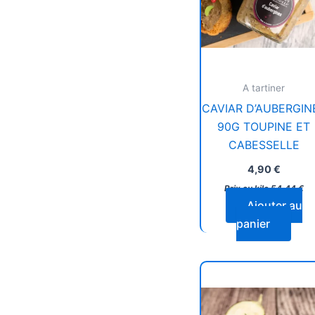
A tartiner
CAVIAR D’AUBERGIN
90G TOUPINE ET
CABESSELLE
4,90
€
Prix au kilo
54,44
€
Ajouter au
panier