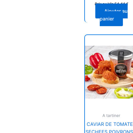
Prix au kilo
54,44
€
Ajouter au
panier
A tartiner
CAVIAR DE TOMAT
SECHEES POIVRONS