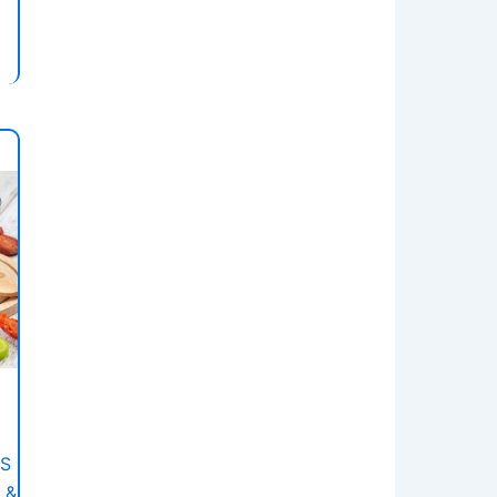
ES
 &