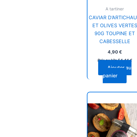
A tartiner
CAVIAR D’ARTICHA
ET OLIVES VERTE
90G TOUPINE ET
CABESSELLE
4,90
€
Prix au kilo
54,44
€
Ajouter au
panier