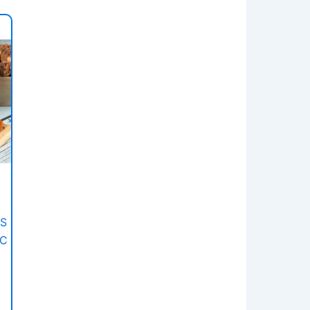
ES
IC