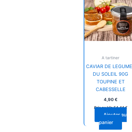
A tartiner
CAVIAR DE LEGUM
DU SOLEIL 90G
TOUPINE ET
CABESSELLE
4,90
€
Prix au kilo
54,44
€
Ajouter au
panier