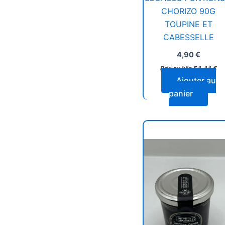
CHORIZO 90G
TOUPINE ET
CABESSELLE
4,90
€
Prix au kilo
54,44
€
Ajouter au
panier