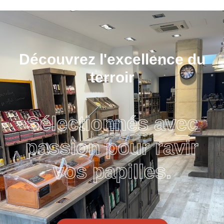
Découvrez l'excellence du
terroir
Sélectionnés avec
passion pour ravir
vos papilles.