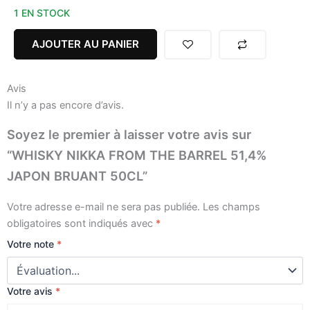
1 EN STOCK
WHISKY
NIKKA
FROM
AJOUTER AU PANIER
THE
BARREL
51,4%
Avis
JAPON
Il n’y a pas encore d’avis.
BRUANT
50CL
Soyez le premier à laisser votre avis sur
“WHISKY NIKKA FROM THE BARREL 51,4%
JAPON BRUANT 50CL”
Votre adresse e-mail ne sera pas publiée.
Les champs
obligatoires sont indiqués avec
*
Votre note
*
Votre avis
*