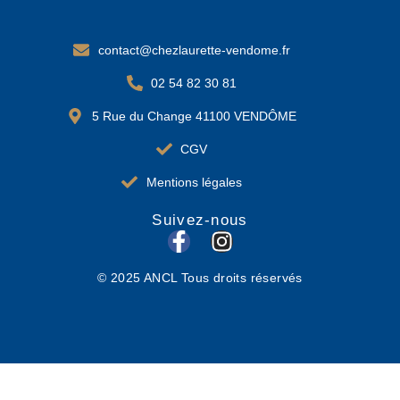
contact@chezlaurette-vendome.fr
02 54 82 30 81
5 Rue du Change 41100 VENDÔME
CGV
Mentions légales
Suivez-nous
F
I
a
n
© 2025 ANCL Tous droits réservés
c
s
e
t
b
a
o
g
o
r
k
a