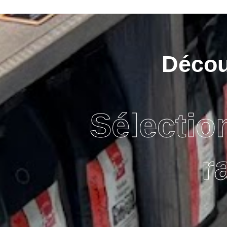
Découv
Sélectio
r