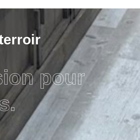
terroir
sion pour
s.