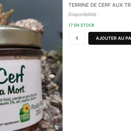
TERRINE DE CERF AUX T
quantité
Disponibilité :
de
TERRINE
17 EN STOCK
DE
CERF
AJOUTER AU PA
AUX
TROMPETTES
DE
LA
MORT
100G
FERME
DE
L'ÉTANG