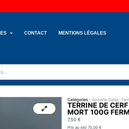
IES
CONTACT
MENTIONS LÉGALES
Catégories :
Epicerie Salée
,
Terr
TERRINE DE CER
MORT 100G FERM
7,50
€
Prix au kilo
75,00
€