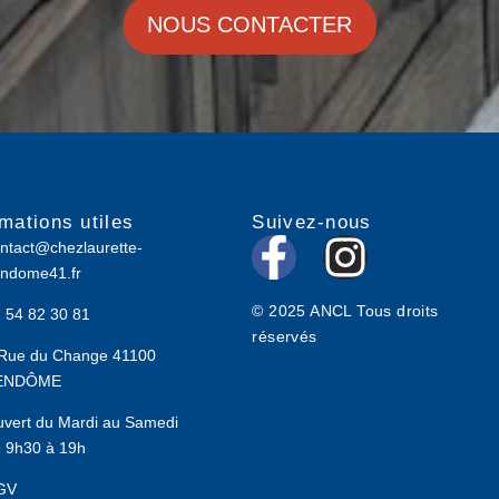
NOUS CONTACTER
rmations utiles
Suivez-nous
F
I
ntact@chezlaurette-
ndome41.fr
a
n
© 2025 ANCL Tous droits
 54 82 30 81
c
s
réservés
Rue du Change 41100
e
t
ENDÔME
b
a
vert du Mardi au Samedi
 9h30 à 19h
o
g
GV