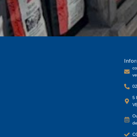
Info
co
ve
02
5 
V
Ou
de
C