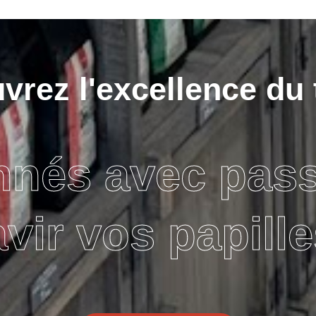
rez l'excellence du 
nnés avec pas
avir vos papille