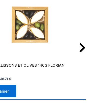
LISSONS ET OLIVES 140G FLORIAN
5,50
€
120,71
€
Prix a
anier
Ajoute