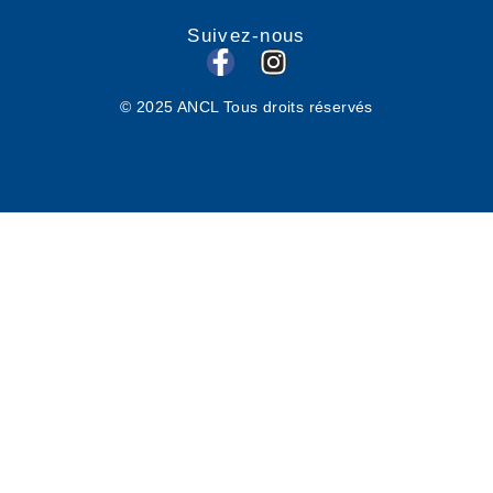
Suivez-nous
F
I
a
n
© 2025 ANCL Tous droits réservés
c
s
e
t
b
a
o
g
o
r
k
a
-
m
f