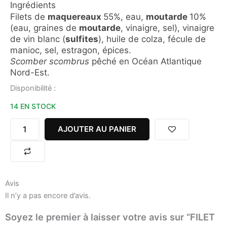
Ingrédients
Filets de
maquereaux
55%, eau,
moutarde
10%
(eau, graines de
moutarde
, vinaigre, sel), vinaigre
de vin blanc (
sulfites
), huile de colza, fécule de
manioc, sel, estragon, épices.
Scomber scombrus
pêché en Océan Atlantique
Nord-Est.
quantité
Disponibilité :
de
14 EN STOCK
FILET
DE
MAQUEREAUX
AJOUTER AU PANIER
MOUTARDE
LA
COMPAGNIE
BRETONNE
113g
Avis
Il n’y a pas encore d’avis.
Soyez le premier à laisser votre avis sur “FILET