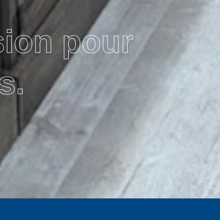
sion pour
s.