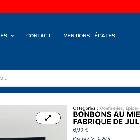
IES
CONTACT
MENTIONS LÉGALES
Catégories :
Confiseries
,
Epicer
BONBONS AU MIEL
FABRIQUE DE JUL
6,90
€
Prix au kilo
46,00
€