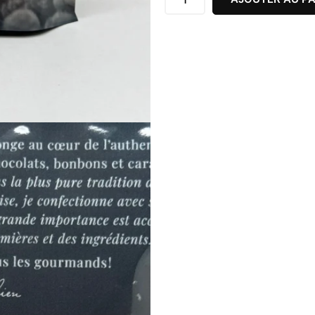
DU
PILAT
150G
LA
FABRIQUE
DE
JULIEN