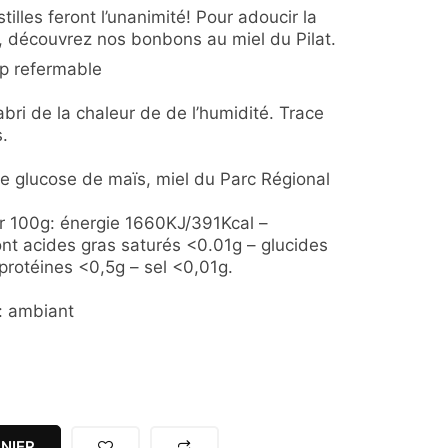
astilles feront l’unanimité! Pour adoucir la
 découvrez nos bonbons au miel du Pilat.
ip refermable
’abri de la chaleur de de l’humidité. Trace
s.
 de glucose de maïs, miel du Parc Régional
ur 100g: énergie 1660KJ/391Kcal –
nt acides gras saturés <0.01g – glucides
protéines <0,5g – sel <0,01g.
: ambiant
NIER