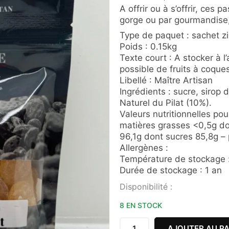
A offrir ou à s’offrir, ces p
gorge ou par gourmandise,
Type de paquet : sachet z
Poids : 0.15kg
Texte court : A stocker à l
possible de fruits à coque
Libellé : Maître Artisan
Ingrédients : sucre, sirop
Naturel du Pilat (10%).
Valeurs nutritionnelles po
matières grasses <0,5g do
96,1g dont sucres 85,8g – 
Allergènes :
Température de stockage 
Durée de stockage : 1 an
quantité
Disponibilité :
de
BONBONS
8 EN STOCK
AU
MIEL
AJOUTER AU PA