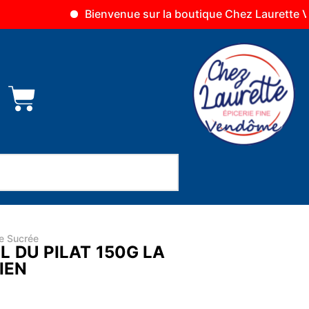
Bienvenue sur la boutique Chez Laurette Vendôme
ie Sucrée
 DU PILAT 150G LA
IEN