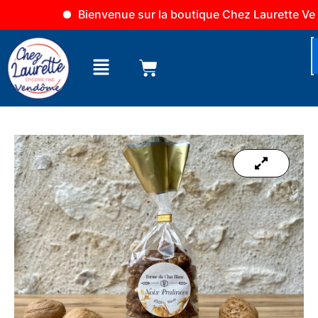
Aller
Bienvenue sur la boutique Chez Laurette Vendô
au
contenu
Menu