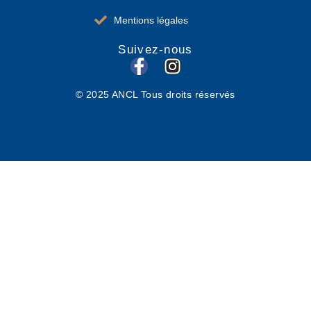
Mentions légales
Suivez-nous
F
I
a
n
© 2025 ANCL Tous droits réservés
c
s
e
t
b
a
o
g
o
r
k
a
-
m
f