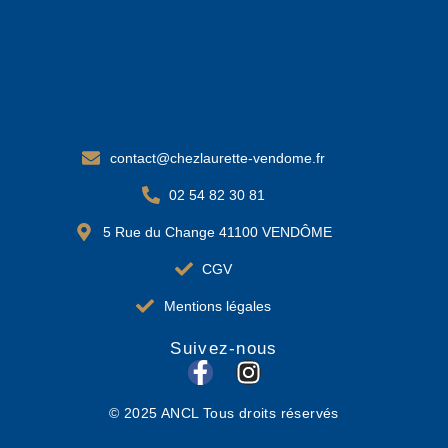
contact@chezlaurette-vendome.fr
02 54 82 30 81
5 Rue du Change 41100 VENDÔME
CGV
Mentions légales
Suivez-nous
F
I
a
n
© 2025 ANCL Tous droits réservés
c
s
e
t