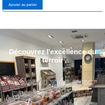
Ajouter au panier
Découvrez l'excellence du
terroir
Sélectionnés avec
passion pour ravir
vos papilles.