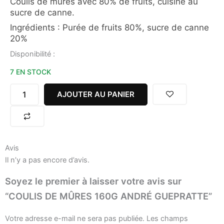
Coulis de mûres avec 80% de fruits, cuisiné au
sucre de canne.
Ingrédients : Purée de fruits 80%, sucre de canne
20%
quantité
Disponibilité :
de
7 EN STOCK
COULIS
DE
MÛRES
AJOUTER AU PANIER
160G
ANDRÉ
GUEPRATTE
Avis
Il n’y a pas encore d’avis.
Soyez le premier à laisser votre avis sur
“COULIS DE MÛRES 160G ANDRÉ GUEPRATTE”
Votre adresse e-mail ne sera pas publiée.
Les champs