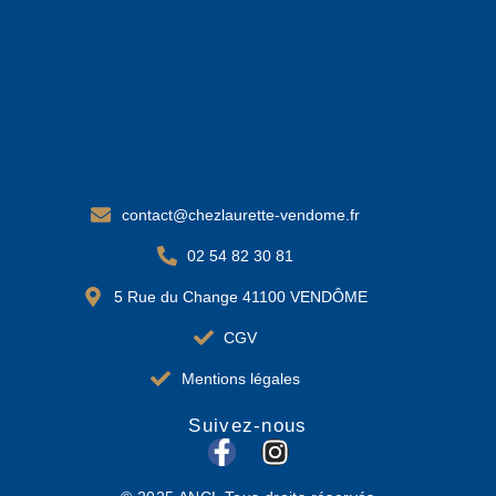
contact@chezlaurette-vendome.fr
02 54 82 30 81
5 Rue du Change 41100 VENDÔME
CGV
Mentions légales
Suivez-nous
F
I
a
n