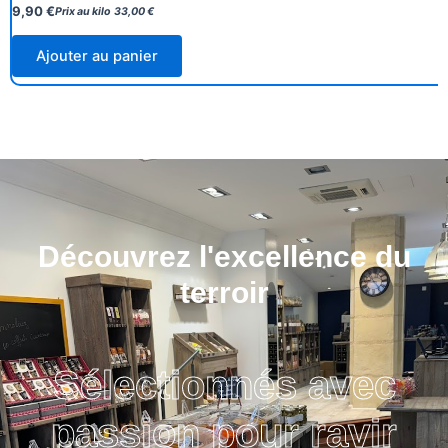
9,90
€
Prix au kilo
33,00
€
Ajouter au panier
Découvrez l'excellence du
terroir
Sélectionnés avec
passion pour ravir