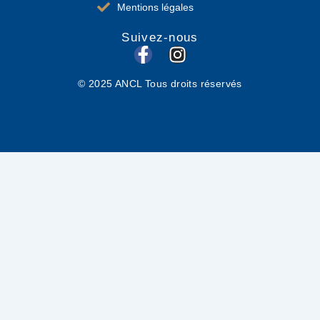
Mentions légales
Suivez-nous
F
I
a
n
© 2025 ANCL Tous droits réservés
c
s
e
t
b
a
o
g
o
r
k
a
-
m
f