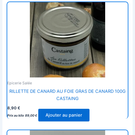
Epicerie Salée
RILLETTE DE CANARD AU FOIE GRAS DE CANARD 100G
CASTAING
8,90
€
Ajouter au panier
Prix au kilo
89,00
€