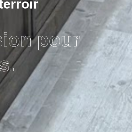
terroir
sion pour
s.