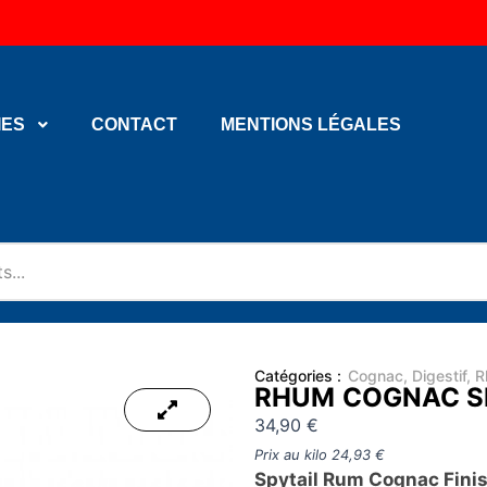
IES
CONTACT
MENTIONS LÉGALES
Catégories :
Cognac
,
Digestif
,
R
RHUM COGNAC S
34,90
€
Prix au kilo
24,93
€
Spytail Rum Cognac Fini