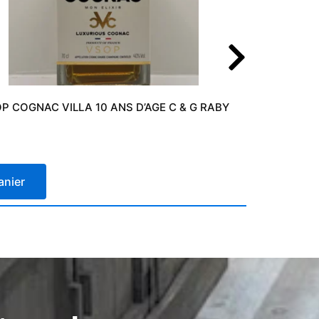
P COGNAC VILLA 10 ANS D’AGE C & G RABY
51,
anier