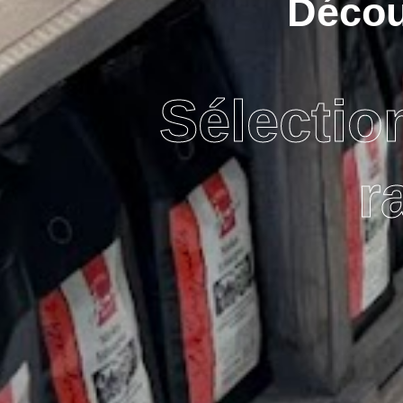
Découv
Sélectio
r