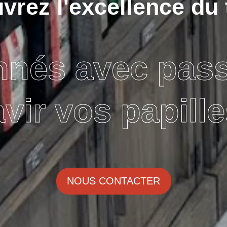
rez l'excellence du 
nnés avec pas
avir vos papille
NOUS CONTACTER