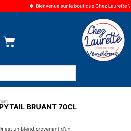
Bienvenue sur la boutique Chez Laurette Vendô
hum
PYTAIL BRUANT 70CL
sh
est un blend provenant d’un