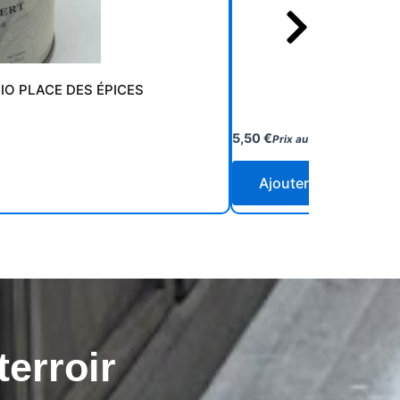
IO PLACE DES ÉPICES
PERSIL MOU
5,50
€
Prix au kilo
110,00
€
Ajouter au panier
terroir