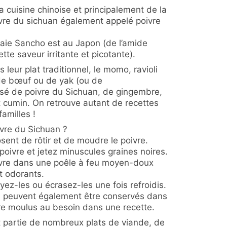
la cuisine chinoise et principalement de la
ivre du sichuan également appelé poivre
 baie Sancho est au Japon (de l’amide
te saveur irritante et picotante).
ns leur plat traditionnel, le momo, ravioli
de bœuf ou de yak (ou de
sé de poivre du Sichuan, de gingembre,
et cumin. On retrouve autant de recettes
amilles !
ivre du Sichuan ?
sent de rôtir et de moudre le poivre.
 poivre et jetez minuscules graines noires.
ivre dans une poêle à feu moyen-doux
t odorants.
yez-les ou écrasez-les une fois refroidis.
lés peuvent également être conservés dans
re moulus au besoin dans une recette.
t partie de nombreux plats de viande, de