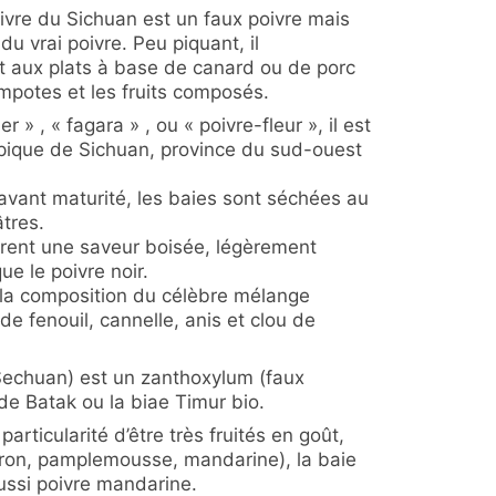
ivre du Sichuan est un faux poivre mais
du vrai poivre. Peu piquant, il
 aux plats à base de canard ou de porc
mpotes et les fruits composés.
 » , « fagara » , ou « poivre-fleur », il est
typique de Sichuan, province du sud-ouest
, avant maturité, les baies sont séchées au
âtres.
livrent une saveur boisée, légèrement
e le poivre noir.
 la composition du célèbre mélange
e fenouil, cannelle, anis et clou de
Sechuan) est un zanthoxylum (faux
de Batak ou la biae Timur bio.
articularité d’être très fruités en goût,
ron, pamplemousse, mandarine), la baie
ssi poivre mandarine.