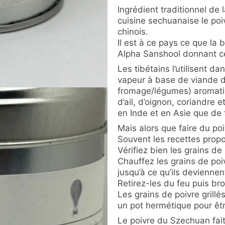
Ingrédient traditionnel de 
cuisine sechuanaise le po
chinois.
Il est à ce pays ce que la
Alpha Sanshool donnant cet
Les tibétains l’utilisent da
vapeur à base de viande 
fromage/légumes) aromati
d’ail, d’oignon, coriandre 
en Inde et en Asie que de f
Mais alors que faire du po
Souvent les recettes propo
Vérifiez bien les grains de
Chauffez les grains de po
jusqu’à ce qu’ils deviennen
Retirez-les du feu puis bro
Les grains de poivre gril
un pot hermétique pour êt
Le poivre du Szechuan fai