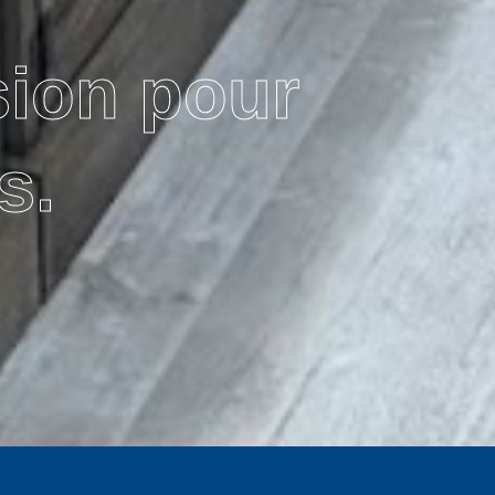
sion pour
s.