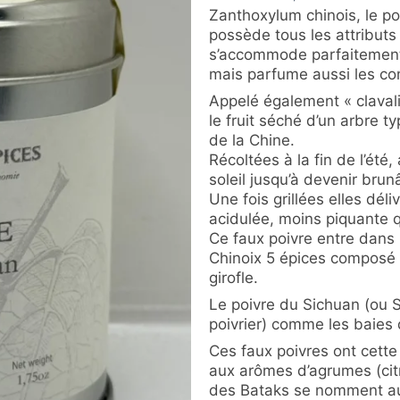
Zanthoxylum chinois, le po
possède tous les attributs 
s’accommode parfaitement
mais parfume aussi les co
Appelé également « clavalier
le fruit séché d’un arbre 
de la Chine.
Récoltées à la fin de l’été
soleil jusqu’à devenir brun
Une fois grillées elles dé
acidulée, moins piquante qu
Ce faux poivre entre dans
Chinoix 5 épices composé d
girofle.
Le poivre du Sichuan (ou 
poivrier) comme les baies 
Ces faux poivres ont cette p
aux arômes d’agrumes (cit
des Bataks se nomment au