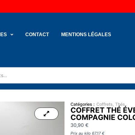
IES
CONTACT
MENTIONS LÉGALES
Catégories :
Coffrets
,
Thés
COFFRET THÉ ÉVE
COMPAGNIE COL
30,90
€
Prix au kilo
67,17
€