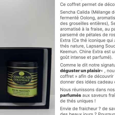
Ce coffret permet de déco
Sencha Calida (Mélange de
fermenté Oolong, aromatisé
des groseilles entières),
aromatisé à la fraise, au 
parsemé de pétales de ros
Extra (Ce thé iconique qui
thés nature, Lapsang Sou
Keemun. Chine Extra est u
goût intense et parfumé).
Comme le dit notre signat
déguster un plaisir
« , no
coffret » afin de découvri
donner des idées cadeau o
Nous réunissons dans nos 
parfumés
aux saveurs fraî
de thés uniques !
Envie de fraicheur ? de sav
des beaux jours ? Pourquoi