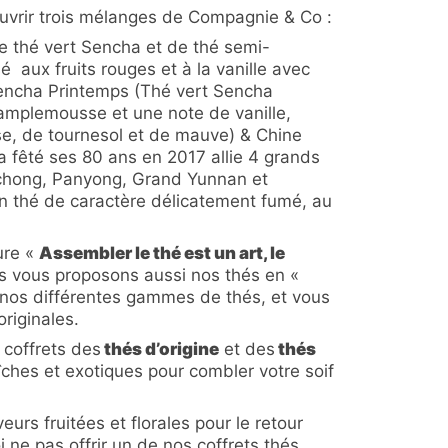
uvrir trois mélanges de Compagnie & Co :
 thé vert Sencha et de thé semi-
 aux fruits rouges et à la vanille avec
 Sencha Printemps (Thé vert Sencha
pamplemousse et une note de vanille,
e, de tournesol et de mauve) & Chine
 a fêté ses 80 ans en 2017 allie 4 grands
chong, Panyong, Grand Yunnan et
n thé de caractère délicatement fumé, au
ure «
Assembler le thé est un art, le
us vous proposons aussi nos thés en «
r nos différentes gammes de thés, et vous
riginales.
coffrets des
thés d’origine
et des
thés
ches et exotiques pour combler votre soif
eurs fruitées et florales pour le retour
 ne pas offrir un de nos coffrets thés