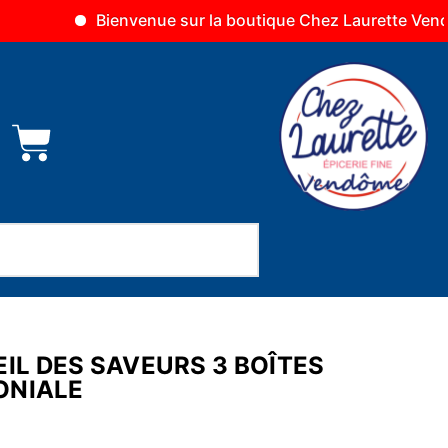
Bienvenue sur la boutique Chez Laurette Vendôme
La
IL DES SAVEURS 3 BOÎTES
ONIALE