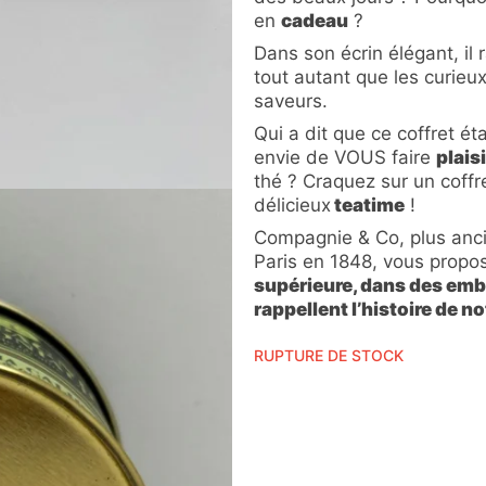
en
cadeau
?
Dans son écrin élégant, il
tout autant que les curie
saveurs.
Qui a dit que ce coffret ét
envie de VOUS faire
plaisi
thé ? Craquez sur un coffr
délicieux
teatime
!
Compagnie & Co, plus anci
Paris en 1848, vous prop
supérieure, dans des emba
rappellent l’histoire de n
RUPTURE DE STOCK