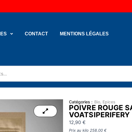
IES
CONTACT
MENTIONS LÉGALES
Catégories :
Bio
,
Epices
POIVRE ROUGE S
VOATSIPERIFERY 
12,90
€
Prix au kilo
258,00
€