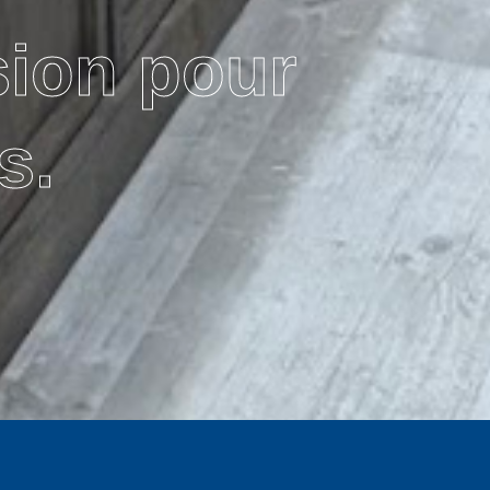
sion pour
s.