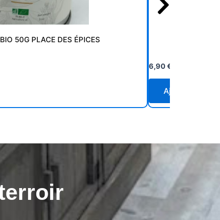
 BIO 50G PLACE DES ÉPICES
POIVR
6,90
€
Prix au kilo
138,
Ajouter au pan
terroir