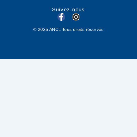
Suivez-nous
F
I
a
n
© 2025 ANCL Tous droits réservés
c
s
e
t
b
a
o
g
o
r
k
a
-
m
f