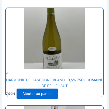
Vin
HARMONIE DE GASCOGNE BLANC 10,5% 75CL DOMAINE
DE PELLEHAUT
Ajouter au panier
7,90
€