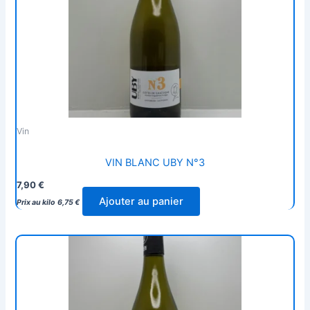
Vin
VIN BLANC UBY N°3
7,90
€
Ajouter au panier
Prix au kilo
6,75
€