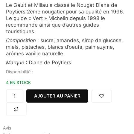
Le Gault et Millau a classé le Nougat Diane de
Poytiers 2ème nougatier pour sa qualité en 1996.
Le guide « Vert » Michelin depuis 1998 le
recommande ainsi que d’autres guides
touristiques.
Composition
: sucre, amandes, sirop de glucose,
miels, pistaches, blancs d’oeufs, pain azyme,
arômes vanille naturelle
Marque
: Diane de Poytiers
quantité
Disponibilité :
de
4 EN STOCK
BARRE
DE
NOUGAT
AJOUTER AU PANIER
50G
DIANE
DE
POYTIERS
Avis