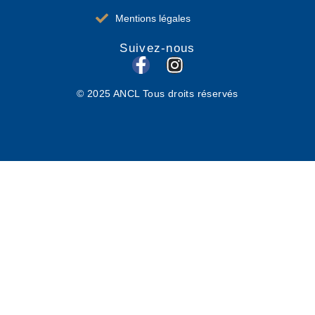
Mentions légales
Suivez-nous
F
I
a
n
© 2025 ANCL Tous droits réservés
c
s
e
t
b
a
o
g
o
r
k
a
-
m
f