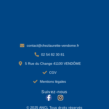
contact@chezlaurette-vendome.fr
02 54 82 30 81
5 Rue du Change 41100 VENDÔME
CGV
Mentions légales
Suivez-nous
F
I
a
n
© 2025 ANCL Tous droits réservés