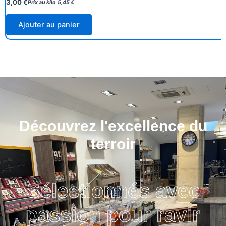
3,00
€
Prix au kilo
5,45
€
Ajouter au panier
Découvrez l'excellence du
terroir
Sélectionnés avec
passion pour ravir