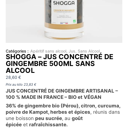
Catégories :
Apéritif sans alcool
,
Jus
,
Sans Alcool
SHOGGA – JUS CONCENTRÉ DE
GINGEMBRE 500ML SANS
ALCOOL
28,60
€
Prix au kilo
23,83
€
JUS CONCENTRÉ DE GINGEMBRE ARTISANAL –
100 % MADE IN FRANCE – BIO et VÉGAN
36% de g
ingembre
bio
(Pérou)
, c
itron,
curcuma,
poivre de Kampot, herbes et épices
, réunis dans
une boisson
peu sucrée
,
au
goût
épicée
et
rafraîchissante.