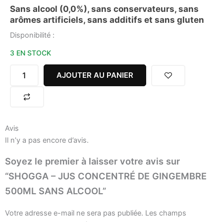
Sans alcool (0,0%), sans conservateurs, sans
arômes artificiels, sans additifs et sans gluten
quantité
Disponibilité :
de
3 EN STOCK
SHOGGA
-
JUS
AJOUTER AU PANIER
CONCENTRÉ
DE
GINGEMBRE
500ML
SANS
Avis
ALCOOL
Il n’y a pas encore d’avis.
Soyez le premier à laisser votre avis sur
“SHOGGA – JUS CONCENTRÉ DE GINGEMBRE
500ML SANS ALCOOL”
Votre adresse e-mail ne sera pas publiée.
Les champs