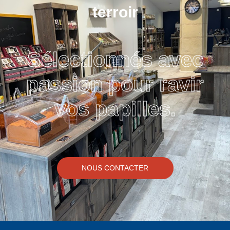
terroir
Sélectionnés avec
passion pour ravir
vos papilles.
NOUS CONTACTER