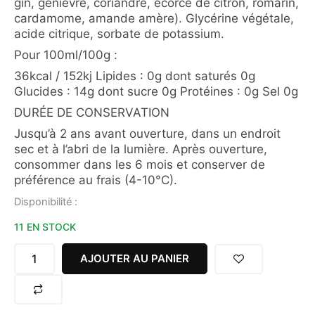
gin, genièvre, coriandre, écorce de citron, romarin,
cardamome, amande amère). Glycérine végétale,
acide citrique, sorbate de potassium.
Pour 100ml/100g :
36kcal / 152kj Lipides : 0g dont saturés 0g
Glucides : 14g dont sucre 0g Protéines : 0g Sel 0g
DURÉE DE CONSERVATION
Jusqu’à 2 ans avant ouverture, dans un endroit
sec et à l’abri de la lumière. Après ouverture,
consommer dans les 6 mois et conserver de
préférence au frais (4-10°C).
quantité
Disponibilité :
de
11 EN STOCK
GIN
SANS
ALCOOL
AJOUTER AU PANIER