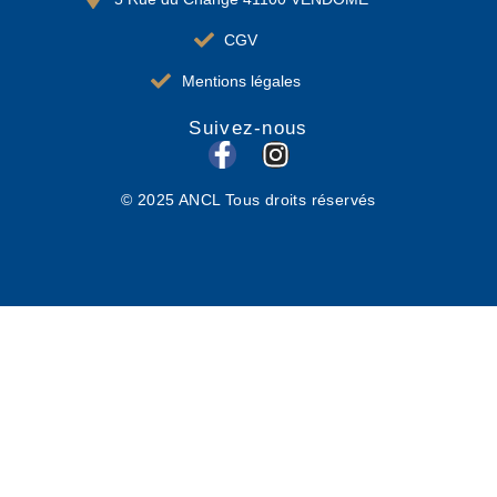
CGV
Mentions légales
Suivez-nous
F
I
a
n
© 2025 ANCL Tous droits réservés
c
s
e
t
b
a
o
g
o
r
k
a
-
m
f