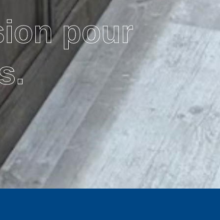
sion pour
s.