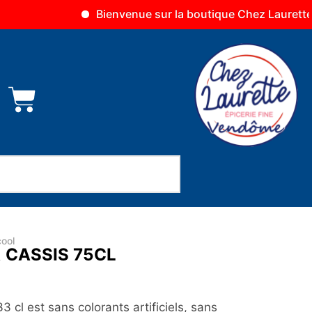
Bienvenue sur la boutique Chez Laurette Vendô
ool
 CASSIS 75CL
3 cl est sans colorants artificiels, sans