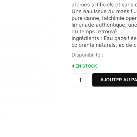
arômes artificiels et sans
Une eau issue du massif J
pure canne, l’alchimie opè
limonade authentique, une
du temps retrouvé.
Ingrédients : Eau gazéifié
colorants naturels, acide ci
quantité
Disponibilité :
de
LIMONADE
4 EN STOCK
ELIXIA
CASSIS
AJOUTER AU PA
75CL