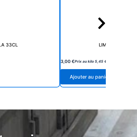
LA 33CL
LIMONADE ELIXI
3,00
€
Prix au kilo
5,45
€
Ajouter au panier