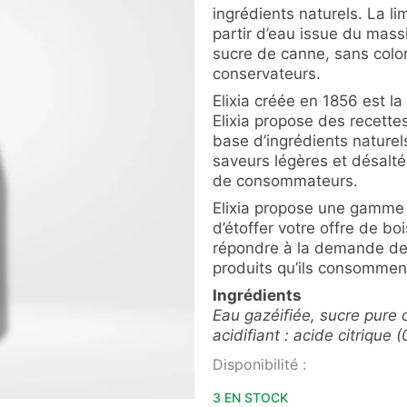
ingrédients naturels. La l
partir d’eau issue du mass
sucre de canne, sans color
conservateurs.
Elixia créée en 1856 est l
Elixia propose des recett
base d’ingrédients naturels
saveurs légères et désalté
de consommateurs.
Elixia propose une gamme
d’étoffer votre offre de bo
répondre à la demande de
produits qu’ils consomment
Ingrédients
Eau gazéifiée, sucre pure 
acidifiant : acide citrique
quantité
Disponibilité :
de
LIMONADE
3 EN STOCK