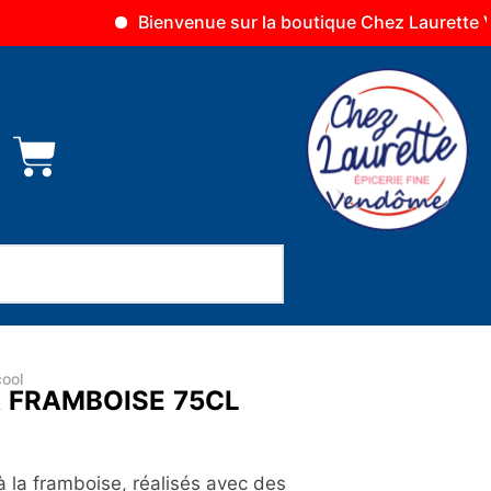
Bienvenue sur la boutique Chez Laurette Vendôme
ool
A FRAMBOISE 75CL
à la framboise, réalisés avec des