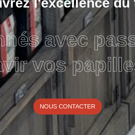
rez l'excellence du 
nnés avec pas
avir vos papille
NOUS CONTACTER