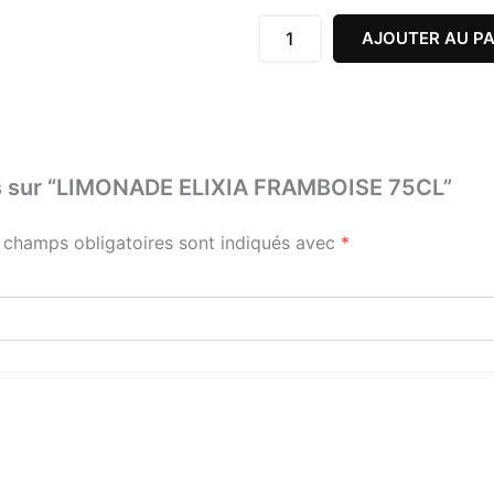
ELIXIA
FRAMBOISE
AJOUTER AU PA
75CL
avis sur “LIMONADE ELIXIA FRAMBOISE 75CL”
 champs obligatoires sont indiqués avec
*