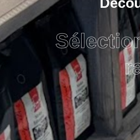
Découv
Sélectio
r