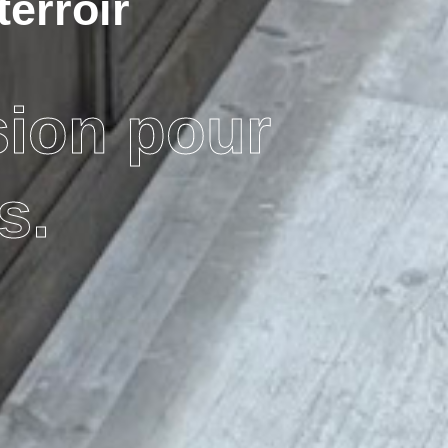
terroir
sion pour
s.