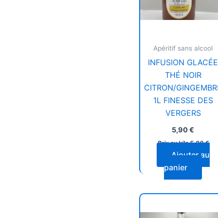
Apéritif sans alcool
INFUSION GLACÉ
THÉ NOIR
CITRON/GINGEMBR
1L FINESSE DES
VERGERS
5,90
€
Prix au kilo
5,90
€
Ajouter au
panier