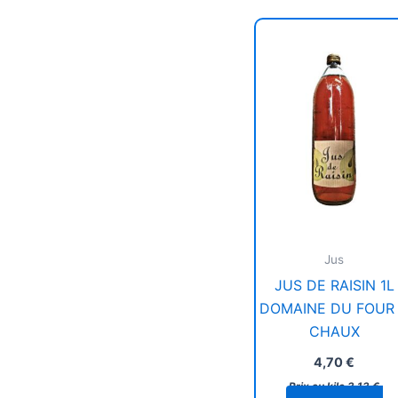
Jus
JUS DE RAISIN 1L
DOMAINE DU FOUR
CHAUX
4,70
€
Prix au kilo
3,13
€