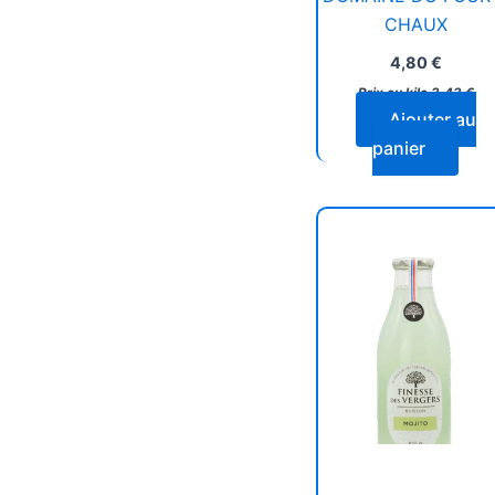
CHAUX
4,80
€
Prix au kilo
3,43
€
Ajouter au
panier