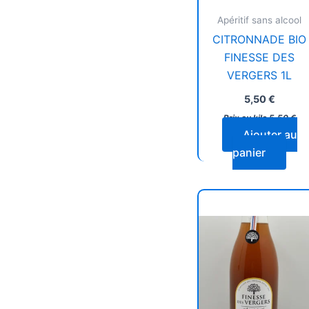
Apéritif sans alcool
CITRONNADE BIO
FINESSE DES
VERGERS 1L
5,50
€
Prix au kilo
5,50
€
Ajouter au
panier