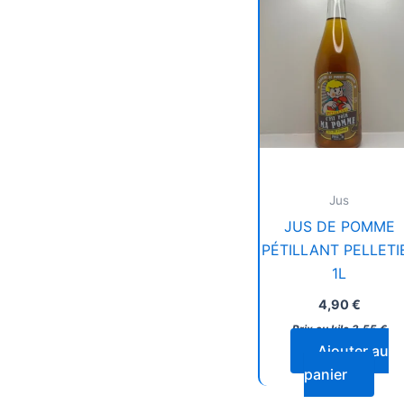
Jus
JUS DE POMME
PÉTILLANT PELLETI
1L
4,90
€
Prix au kilo
3,55
€
Ajouter au
panier