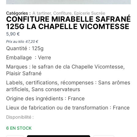
Catégories :
A tartiner
,
Confiture
,
Epicerie Sucrée
CONFITURE MIRABELLE SAFRANÉ
125G LA CHAPELLE VICOMTESSE
5,90
€
Prix au kilo
47,20
€
Quantité :
125g
Emballage : Verre
Marques : le safran de cla Chapelle Vicomtesse,
Plaisir Safrané
Labels, certifications, récompenses : Sans arômes
artificiels, Sans conservateurs
Origine des ingrédients : France
Lieux de fabrication ou de transformation : France
quantité
Disponibilité :
de
6 EN STOCK
CONFITURE
MIRABELLE