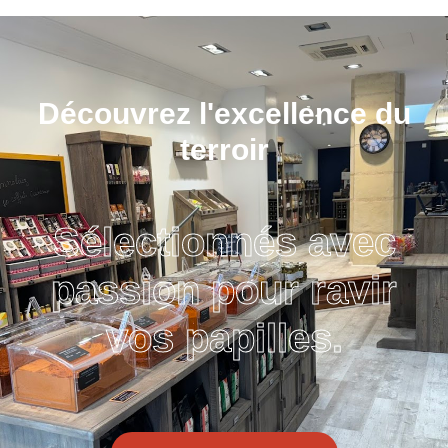
Découvrez l'excellence du
terroir
Sélectionnés avec
passion pour ravir
vos papilles.