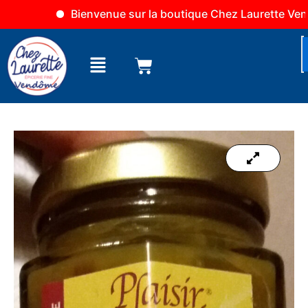
Aller
Bienvenue sur la boutique Chez Laurette Vendôme
au
contenu
Menu