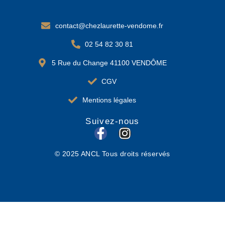
contact@chezlaurette-vendome.fr
02 54 82 30 81
5 Rue du Change 41100 VENDÔME
CGV
Mentions légales
Suivez-nous
F
I
a
n
© 2025 ANCL Tous droits réservés
c
s
e
t
b
a
o
g
o
r
k
a