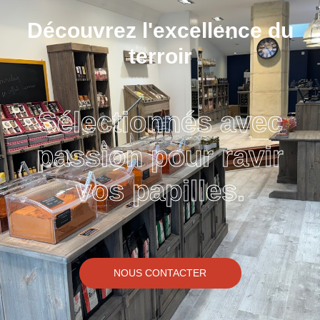
Découvrez l'excellence du
terroir
Sélectionnés avec
passion pour ravir
vos papilles.
NOUS CONTACTER