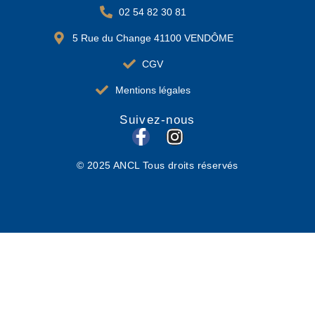
02 54 82 30 81
5 Rue du Change 41100 VENDÔME
CGV
Mentions légales
Suivez-nous
F
I
a
n
© 2025 ANCL Tous droits réservés
c
s
e
t
b
a
o
g
o
r
k
a
-
m
f