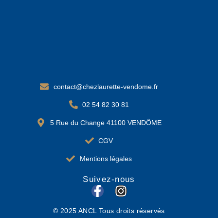
contact@chezlaurette-vendome.fr
02 54 82 30 81
5 Rue du Change 41100 VENDÔME
CGV
Mentions légales
Suivez-nous
F
I
a
n
© 2025 ANCL Tous droits réservés
c
s