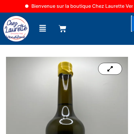
Aller
Bienvenue sur la boutique Chez Laurette Vendô
au
contenu
Menu