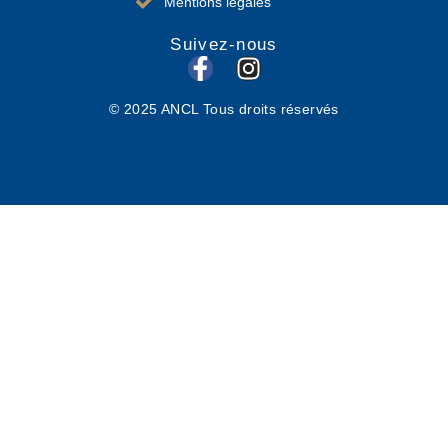
Mentions légales
Suivez-nous
F
I
a
n
© 2025 ANCL Tous droits réservés
c
s
e
t
b
a
o
g
o
r
k
a
-
m
f