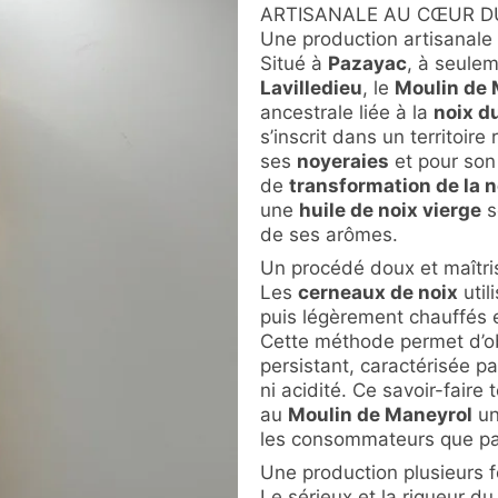
ARTISANALE AU CŒUR D
Une production artisanale
Situé à
Pazayac
, à seule
Lavilledieu
, le
Moulin de 
ancestrale liée à la
noix d
s’inscrit dans un territoire
ses
noyeraies
et pour son 
de
transformation de la n
une
huile de noix vierge
s
de ses arômes.
Un procédé doux et maîtri
Les
cerneaux de noix
util
puis légèrement chauffés e
Cette méthode permet d’o
persistant, caractérisée 
ni acidité. Ce savoir-faire 
au
Moulin de Maneyrol
u
les consommateurs que par
Une production plusieurs 
Le sérieux et la rigueur du