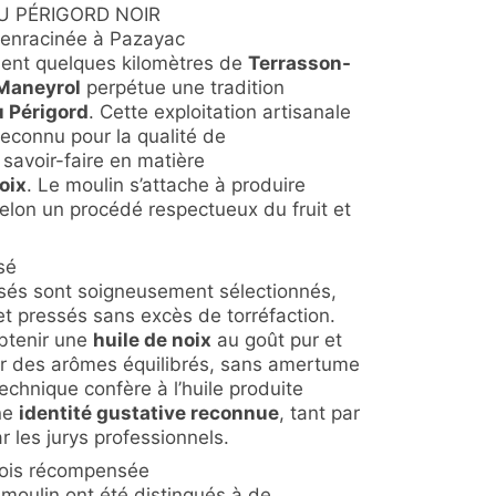
U PÉRIGORD NOIR
 enracinée à Pazayac
ment quelques kilomètres de
Terrasson-
Maneyrol
perpétue une tradition
u Périgord
. Cette exploitation artisanale
 reconnu pour la qualité de
savoir-faire en matière
oix
. Le moulin s’attache à produire
elon un procédé respectueux du fruit et
sé
isés sont soigneusement sélectionnés,
t pressés sans excès de torréfaction.
btenir une
huile de noix
au goût pur et
par des arômes équilibrés, sans amertume
technique confère à l’huile produite
ne
identité gustative reconnue
, tant par
 les jurys professionnels.
fois récompensée
 moulin ont été distingués à de