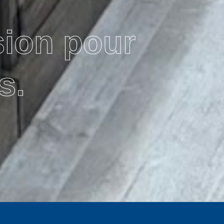
sion pour
s.