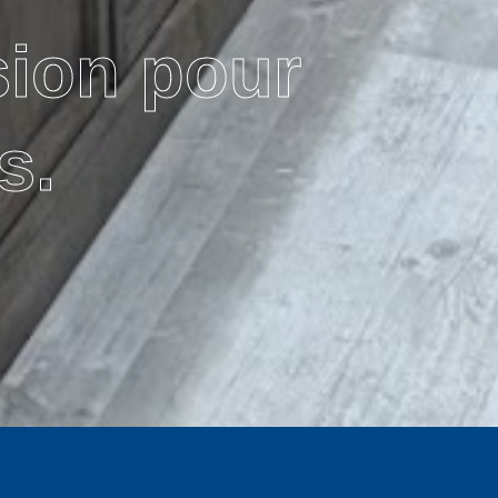
sion pour
s.