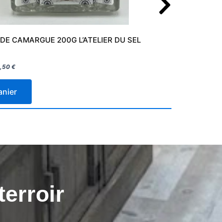
 DE CAMARGUE 200G L’ATELIER DU SEL
8,90
€
9,50
€
Pri
anier
Ajou
terroir