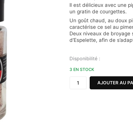
Il est délicieux avec une 
un gratin de courgettes.
Un goût chaud, au doux piq
caractérise ce sel au pime
Deux niveaux de broyage s
d’Espelette, afin de s’adap
quantité
Disponibilité :
de
SEL
3 EN STOCK
AU
PIMENT
AJOUTER AU PA
D'ESPELETTE
120G
TOUPINE
ET
CABESSELLE