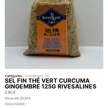
Catégories :
Condiment
,
Sel
SEL FIN THÉ VERT CURCUMA
GINGEMBRE 125G RIVESALINES
2,90
€
Prix au kilo
23,20
€
quantité
Disponibilité :
de