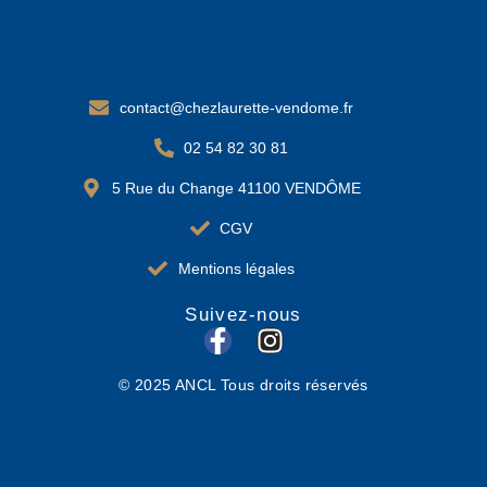
contact@chezlaurette-vendome.fr
02 54 82 30 81
5 Rue du Change 41100 VENDÔME
CGV
Mentions légales
Suivez-nous
F
I
a
n
© 2025 ANCL Tous droits réservés
c
s
e
t
b
a
o
g