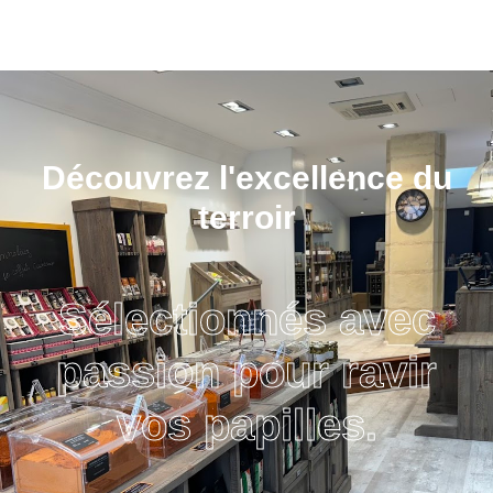
Découvrez l'excellence du
terroir
Sélectionnés avec
passion pour ravir
vos papilles.