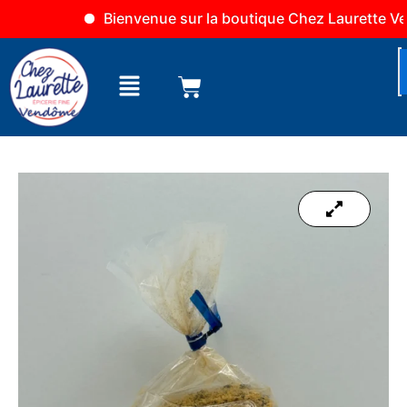
Aller
Bienvenue sur la boutique Chez Laurette Vend
au
contenu
Menu