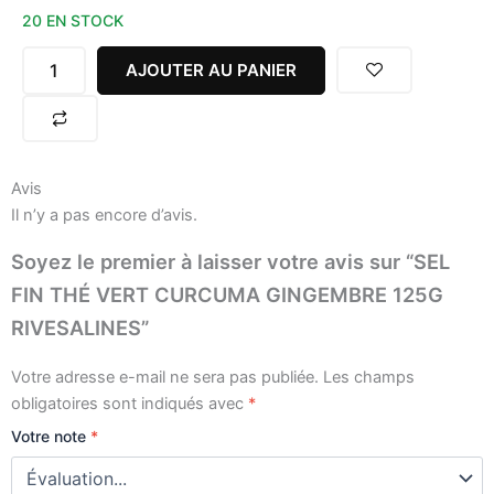
20 EN STOCK
SEL
FIN
THÉ
AJOUTER AU PANIER
VERT
CURCUMA
GINGEMBRE
125G
RIVESALINES
Avis
Il n’y a pas encore d’avis.
Soyez le premier à laisser votre avis sur “SEL
FIN THÉ VERT CURCUMA GINGEMBRE 125G
RIVESALINES”
Votre adresse e-mail ne sera pas publiée.
Les champs
obligatoires sont indiqués avec
*
Votre note
*