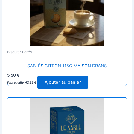
Biscuit Sucrés
SABLÉS CITRON 115G MAISON DRANS
5,50
€
Ajouter au panier
Prix au kilo
47,83
€