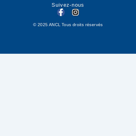
Suivez-nous
F
I
a
n
© 2025 ANCL Tous droits réservés
c
s
e
t
b
a
o
g
o
r
k
a
-
m
f