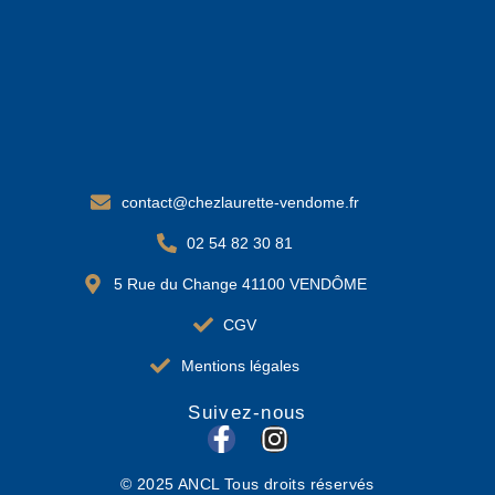
contact@chezlaurette-vendome.fr
02 54 82 30 81
5 Rue du Change 41100 VENDÔME
CGV
Mentions légales
Suivez-nous
F
I
a
n
© 2025 ANCL Tous droits réservés
c
s