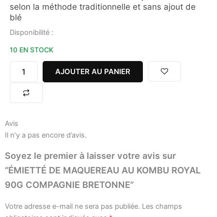
selon la méthode traditionnelle et sans ajout de
blé
quantité
Disponibilité :
de
10 EN STOCK
ÉMIETTÉ
DE
MAQUEREAU
AJOUTER AU PANIER
AU
KOMBU
ROYAL
90G
COMPAGNIE
Avis
BRETONNE
Il n’y a pas encore d’avis.
Soyez le premier à laisser votre avis sur
“ÉMIETTÉ DE MAQUEREAU AU KOMBU ROYAL
90G COMPAGNIE BRETONNE”
Votre adresse e-mail ne sera pas publiée.
Les champs