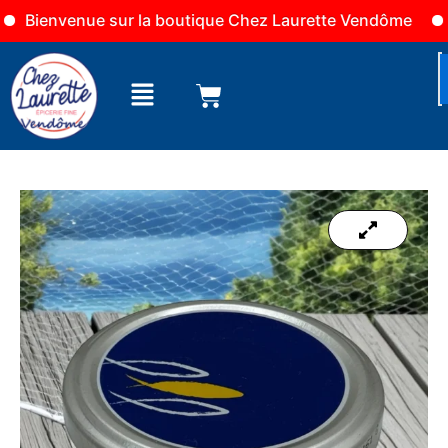
Aller
envenue sur la boutique Chez Laurette Vendôme
La bo
au
contenu
Menu