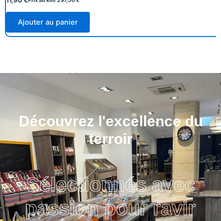
Prix au kilo
297,50
€
Ajouter au panier
Découvrez l'excellence du
terroir
Sélectionnés avec
passion pour ravir