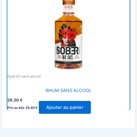
Apéritif sans alcool
RHUM SANS ALCOOL
29,50
€
Ajouter au panier
Prix au kilo
29,80
€