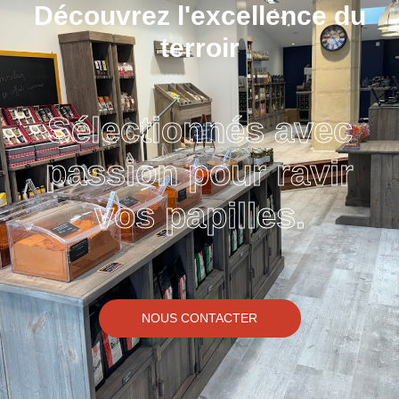
Découvrez l'excellence du
terroir
Sélectionnés avec
passion pour ravir
vos papilles.
NOUS CONTACTER