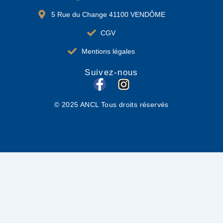
5 Rue du Change 41100 VENDÔME
CGV
Mentions légales
Suivez-nous
F
I
a
n
© 2025 ANCL Tous droits réservés
c
s
e
t
b
a
o
g
o
r
k
a
-
m
f