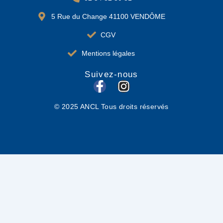
5 Rue du Change 41100 VENDÔME
CGV
Mentions légales
Suivez-nous
F
I
a
n
© 2025 ANCL Tous droits réservés
c
s
e
t
b
a
o
g
o
r
k
a
-
m
f