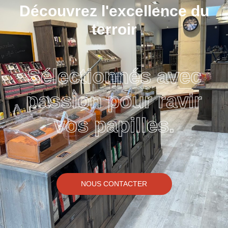
Découvrez l'excellence du
terroir
Sélectionnés avec
passion pour ravir
vos papilles.
NOUS CONTACTER