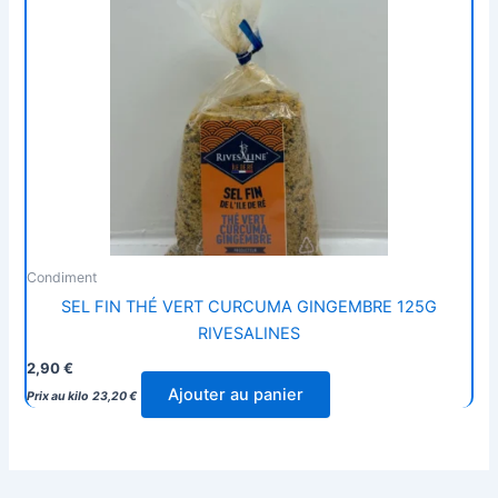
Condiment
SEL FIN THÉ VERT CURCUMA GINGEMBRE 125G
RIVESALINES
2,90
€
Ajouter au panier
Prix au kilo
23,20
€