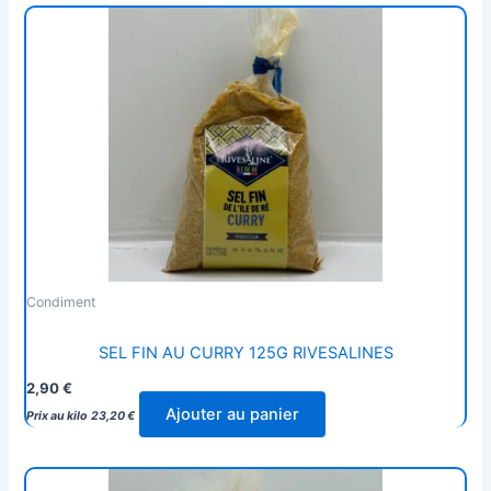
Condiment
SEL FIN AU CURRY 125G RIVESALINES
2,90
€
Ajouter au panier
Prix au kilo
23,20
€