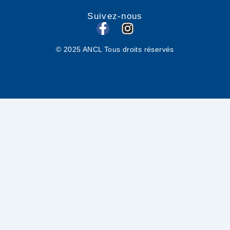
Suivez-nous
F
I
a
n
© 2025 ANCL Tous droits réservés
c
s
e
t
b
a
o
g
o
r
k
a
-
m
f