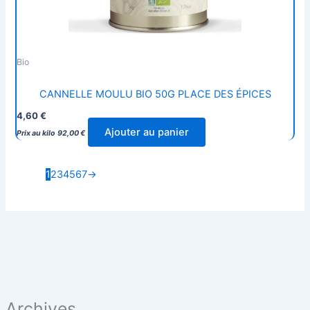
Bio
CANNELLE MOULU BIO 50G PLACE DES ÉPICES
4,60
€
Ajouter au panier
Prix au kilo
92,00
€
1
2
3
4
5
6
7
→
Archives