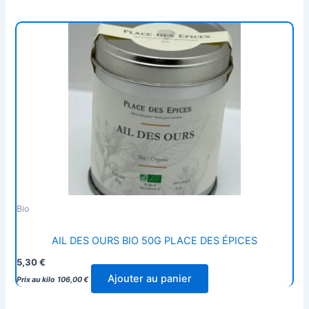
Bio
AIL DES OURS BIO 50G PLACE DES ÉPICES
5,30
€
Ajouter au panier
Prix au kilo
106,00
€