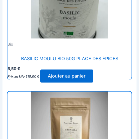
Bio
BASILIC MOULU BIO 50G PLACE DES ÉPICES
5,50
€
Ajouter au panier
Prix au kilo
110,00
€