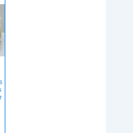
S
G
T