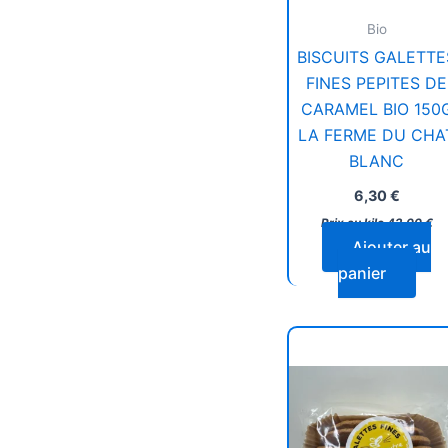
Bio
BISCUITS GALETTE
FINES PEPITES DE
CARAMEL BIO 150
LA FERME DU CHA
BLANC
6,30
€
Prix au kilo
42,00
€
Ajouter au
panier