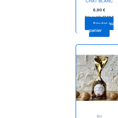
CHAT BLANC
6,90
€
Prix au kilo
27,60
€
Ajouter au
panier
Bio