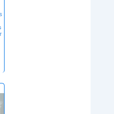
S
G
T