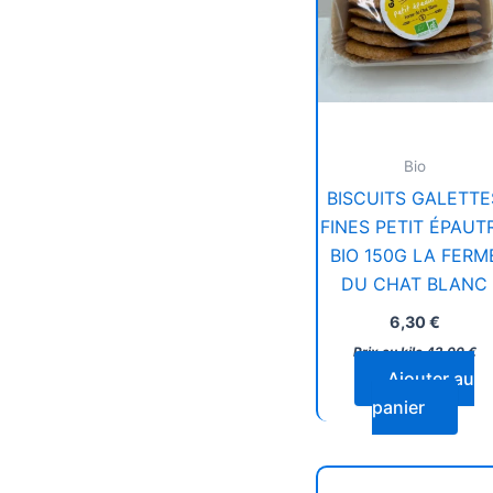
Bio
BISCUITS GALETTE
FINES PETIT ÉPAUT
BIO 150G LA FERM
DU CHAT BLANC
6,30
€
Prix au kilo
42,00
€
Ajouter au
panier