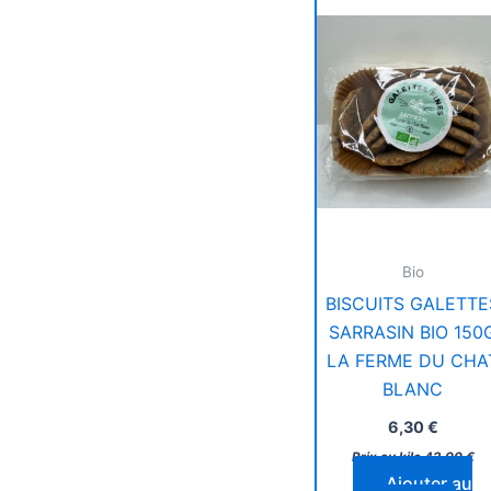
Bio
BISCUITS GALETTE
SARRASIN BIO 150
LA FERME DU CHA
BLANC
6,30
€
Prix au kilo
42,00
€
Ajouter au