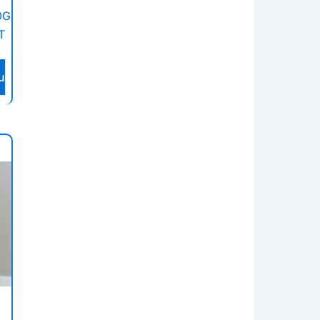
0G
T
u