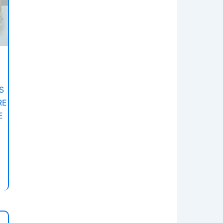
S
RE
E