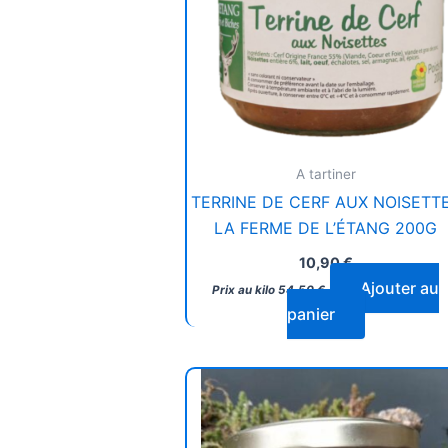
A tartiner
TERRINE DE CERF AUX NOISETT
LA FERME DE L’ÉTANG 200G
10,90
€
Ajouter au
Prix au kilo
54,50
€
panier