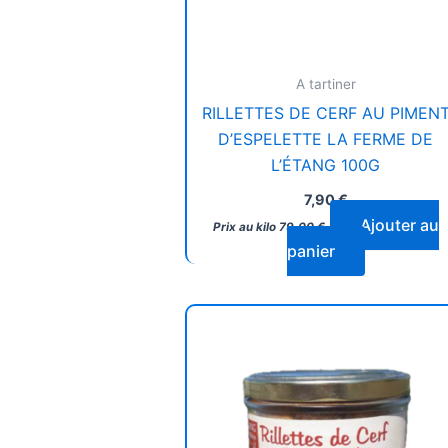
A tartiner
RILLETTES DE CERF AU PIMEN
D’ESPELETTE LA FERME DE
L’ÉTANG 100G
7,90
€
Ajouter au
Prix au kilo
79,00
€
panier