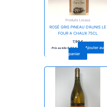
Produits Locaux
ROSÉ GRIS PINEAU D’AUNIS LE
FOUR A CHAUX 75CL
7,90
€
Ajouter au
Prix au kilo
6,93
€
panier