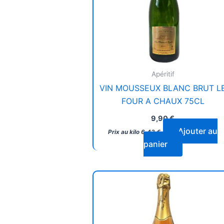
Apéritif
VIN MOUSSEUX BLANC BRUT L
FOUR A CHAUX 75CL
9,90
€
Ajouter au
Prix au kilo
6,43
€
panier