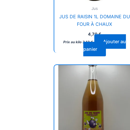
Jus
JUS DE RAISIN 1L DOMAINE DU
FOUR À CHAUX
4,70
€
Ajouter au
Prix au kilo
3,13
€
panier