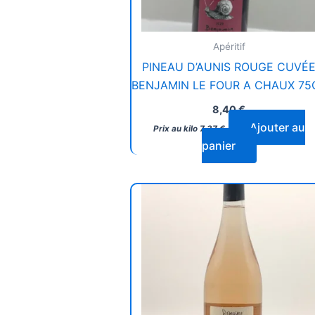
Apéritif
PINEAU D’AUNIS ROUGE CUVÉ
BENJAMIN LE FOUR A CHAUX 75
8,40
€
Ajouter au
Prix au kilo
7,37
€
panier