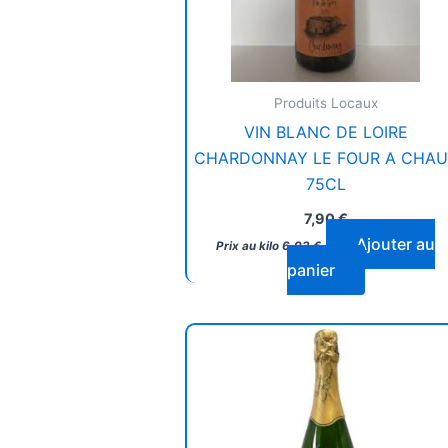
Produits Locaux
VIN BLANC DE LOIRE
CHARDONNAY LE FOUR A CHAU
75CL
7,90
€
Ajouter au
Prix au kilo
6,93
€
panier