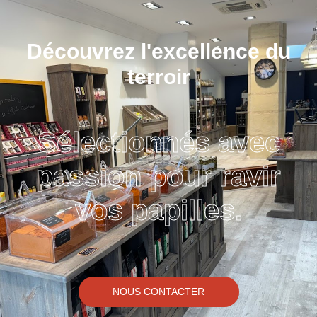
Découvrez l'excellence du
terroir
Sélectionnés avec
passion pour ravir
vos papilles.
NOUS CONTACTER