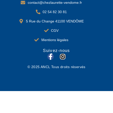
contact@chezlaurette-vendome.fr
02 54 82 30 81
5 Rue du Change 41100 VENDÔME
CGV
Mentions légales
Suivez-nous
F
I
a
n
© 2025 ANCL Tous droits réservés
c
s
e
t
b
a
o
g
o
r
k
a
-
m
f