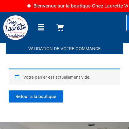
Aller
Bienvenue sur la boutique Chez Laurette Ve
au
contenu
Menu
VALIDATION DE VOTRE COMMANDE
Votre panier est actuellement vide.
Retour à la boutique