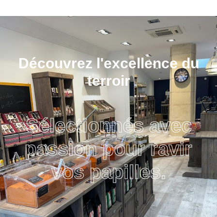
Découvrez l'excellence du
terroir
Sélectionnés avec
passion pour ravir
vos papilles.