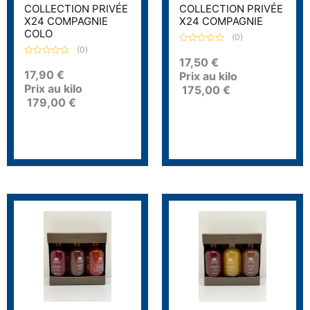
COLLECTION PRIVÉE
COLLECTION PRIVÉE
X24 COMPAGNIE
X24 COMPAGNIE
COLO
(0)
(0)
N
o
17,50
€
N
t
o
17,90
€
Prix au kilo
e
t
0
Prix au kilo
e
175,00
€
s
0
179,00
€
u
s
r
u
5
r
5