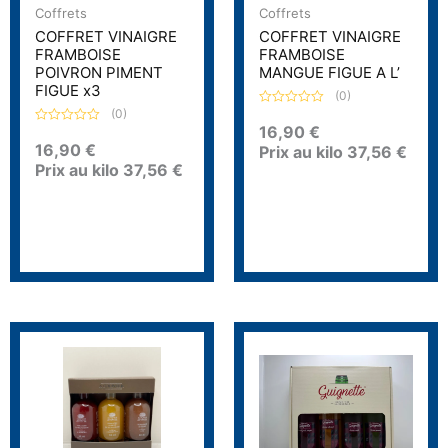
Coffrets
Coffrets
COFFRET VINAIGRE
COFFRET VINAIGRE
FRAMBOISE
FRAMBOISE
POIVRON PIMENT
MANGUE FIGUE A L’
FIGUE x3
(0)
(0)
N
o
16,90
€
N
t
o
16,90
€
Prix au kilo
37,56
€
e
t
0
Prix au kilo
37,56
€
e
s
0
u
s
r
u
5
r
5