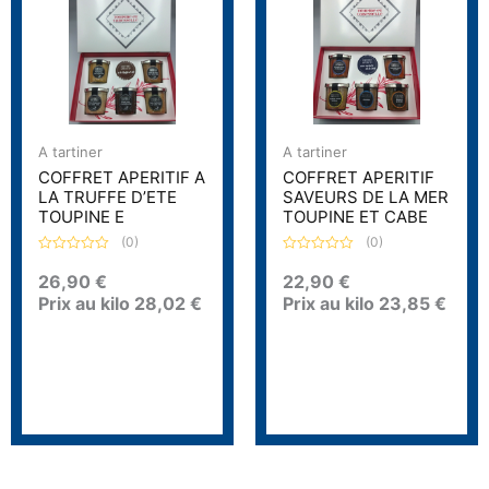
A tartiner
A tartiner
COFFRET APERITIF A
COFFRET APERITIF
LA TRUFFE D’ETE
SAVEURS DE LA MER
TOUPINE E
TOUPINE ET CABE
(0)
(0)
N
N
o
o
26,90
€
22,90
€
t
t
Prix au kilo
28,02
€
Prix au kilo
23,85
€
e
e
0
0
s
s
u
u
r
r
5
5