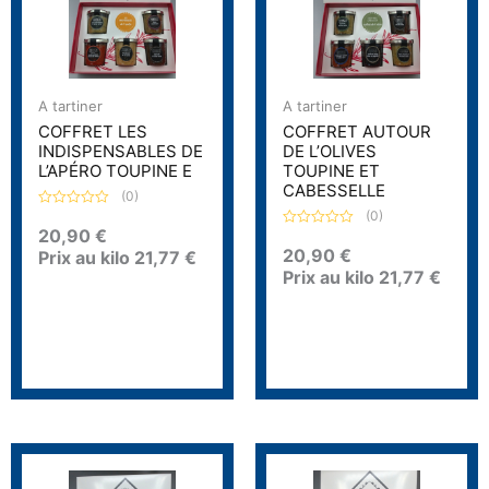
A tartiner
A tartiner
COFFRET LES
COFFRET AUTOUR
INDISPENSABLES DE
DE L’OLIVES
L’APÉRO TOUPINE E
TOUPINE ET
CABESSELLE
(0)
(0)
N
o
20,90
€
N
t
o
20,90
€
Prix au kilo
21,77
€
e
t
0
Prix au kilo
21,77
€
e
s
0
u
s
r
u
5
r
5