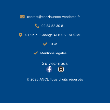
contact@chezlaurette-vendome.fr
02 54 82 30 81
5 Rue du Change 41100 VENDÔME
CGV
Mentions légales
Suivez-nous
F
I
a
n
© 2025 ANCL Tous droits réservés
c
s
e
t
b
a
o
g
o
r