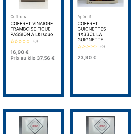
Coffrets
Apéritif
COFFRET VINAIGRE
COFFRET
FRAMBOISE FIGUE
GUIGNETTES
PASSION A L&rsquo
4X33CL LA
GUIGNETTE
(0)
(0)
N
o
16,90
€
N
t
o
23,90
€
Prix au kilo
37,56
€
e
t
0
e
s
0
u
s
r
u
5
r
5