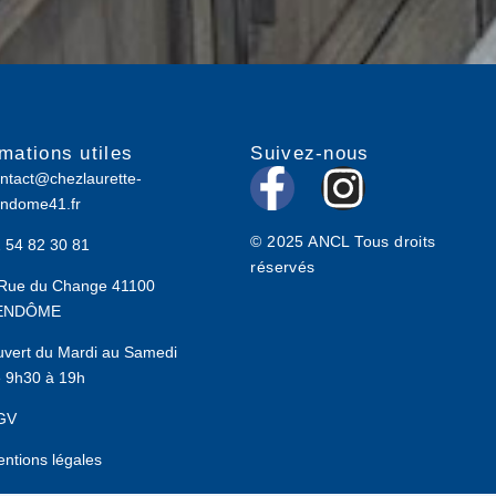
rmations utiles
Suivez-nous
F
I
ntact@chezlaurette-
ndome41.fr
a
n
© 2025 ANCL Tous droits
 54 82 30 81
c
s
réservés
Rue du Change 41100
e
t
ENDÔME
b
a
vert du Mardi au Samedi
 9h30 à 19h
o
g
GV
o
r
ntions légales