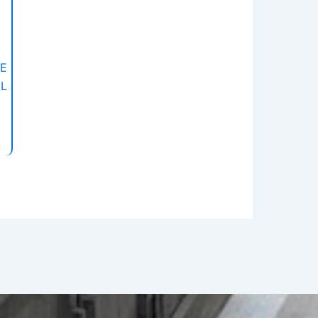
RE
CL