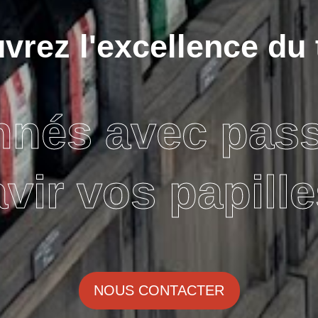
rez l'excellence du 
nnés avec pas
avir vos papille
NOUS CONTACTER