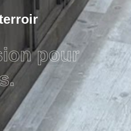
terroir
sion pour
s.