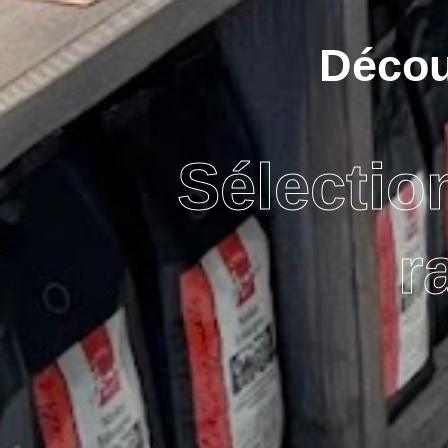
Découv
Sélectio
r