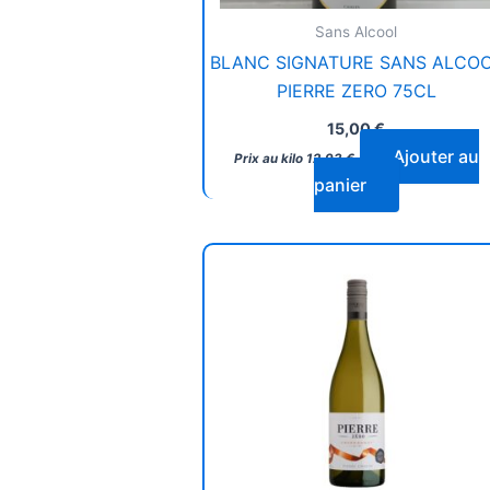
Sans Alcool
BLANC SIGNATURE SANS ALCO
PIERRE ZERO 75CL
15,00
€
Ajouter au
Prix au kilo
12,93
€
panier