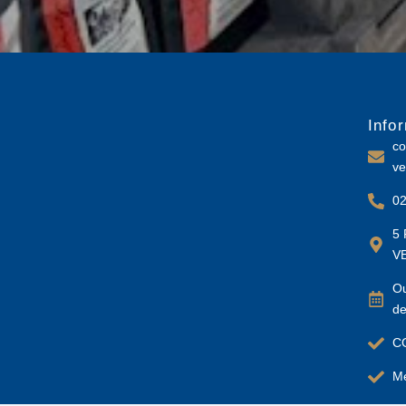
Info
co
ve
02
5 
V
Ou
de
C
Me