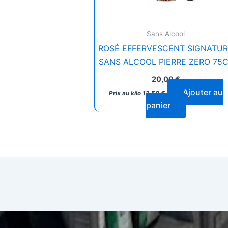
Sans Alcool
ROSÉ EFFERVESCENT SIGNATU
SANS ALCOOL PIERRE ZERO 75
20,00
€
Ajouter au
Prix au kilo
12,50
€
panier