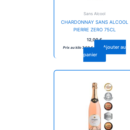
Sans Alcool
CHARDONNAY SANS ALCOOL
PIERRE ZERO 75CL
12,00
€
Ajouter au
Prix au kilo
7,50
€
panier