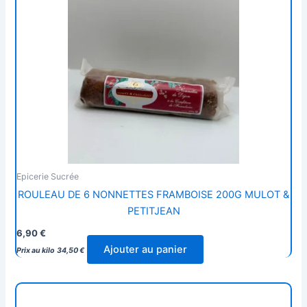
Epicerie Sucrée
ROULEAU DE 6 NONNETTES FRAMBOISE 200G MULOT &
PETITJEAN
6,90
€
Ajouter au panier
Prix au kilo
34,50
€