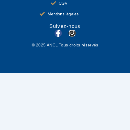
CGV
Mentions légales
Suivez-nous
F
I
a
n
© 2025 ANCL Tous droits réservés
c
s
e
t
b
a
o
g
o
r
k
a
-
m
f